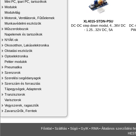
Mini PC, ipari PC, tartozékok
Modulok
Modulvilág
Motorok, Ventilátorok, Fűtőelemek
XL4015-STDN-PSU
Munkavédelmi eszközök
DC-DC step down modul, 4...36V DC
DC m
Műszerdobozok
- 1.25...32V DC, 5A
PWM
Napelemek és tartozékok
NYÁK-ok
Okosotthon, Lakáselektronika
Oktatási eszközök
Optoelektronika
Peltier modulok
Pneumatika
Szenzorok
Szerelési segédanyagok
Szerszám és forrasztás
Tápegységek, Adapterek
Tranzisztorok
Varisztorok
Vegyszerek, ragasztók
Zavarszűrők, Ferritek
Főoldal
•
Szállítás
•
Súgó
•
GyIK
•
RMA
•
Általános szerződési fe
HESTO