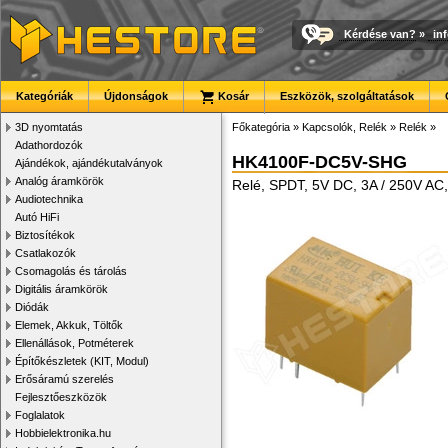
Kérdése van?
»
in
Kategóriák
Újdonságok
Kosár
Eszközök, szolgáltatások
3D nyomtatás
Főkategória
»
Kapcsolók, Relék
»
Relék
»
Adathordozók
HK4100F-DC5V-SHG
Ajándékok, ajándékutalványok
Analóg áramkörök
Relé, SPDT, 5V DC, 3A / 250V AC,
Audiotechnika
Autó HiFi
Biztosítékok
Csatlakozók
Csomagolás és tárolás
Digitális áramkörök
Diódák
Elemek, Akkuk, Töltők
Ellenállások, Potméterek
Építőkészletek (KIT, Modul)
Erősáramú szerelés
Fejlesztőeszközök
Foglalatok
Hobbielektronika.hu