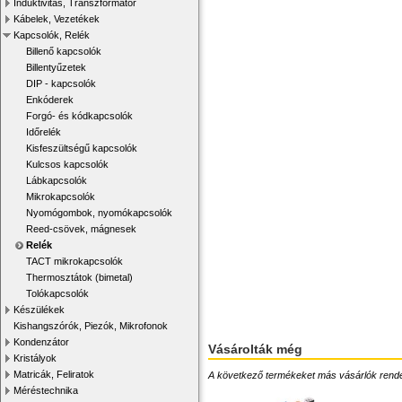
Induktivitás, Transzformátor
Kábelek, Vezetékek
Kapcsolók, Relék
Billenő kapcsolók
Billentyűzetek
DIP - kapcsolók
Enkóderek
Forgó- és kódkapcsolók
Időrelék
Kisfeszültségű kapcsolók
Kulcsos kapcsolók
Lábkapcsolók
Mikrokapcsolók
Nyomógombok, nyomókapcsolók
Reed-csövek, mágnesek
Relék
TACT mikrokapcsolók
Thermosztátok (bimetal)
Tolókapcsolók
Készülékek
Kishangszórók, Piezók, Mikrofonok
Kondenzátor
Vásárolták még
Kristályok
Matricák, Feliratok
A következő termékeket más vásárlók rendelték
Méréstechnika