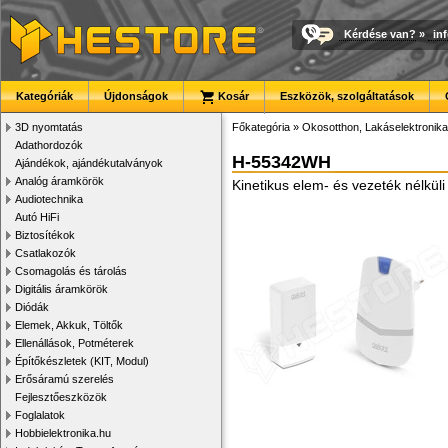
Kérdése van?
»
in
Kategóriák
Újdonságok
Kosár
Eszközök, szolgáltatások
3D nyomtatás
Főkategória
»
Okosotthon, Lakáselektronika
Adathordozók
H-55342WH
Ajándékok, ajándékutalványok
Analóg áramkörök
Kinetikus elem- és vezeték nélkül
Audiotechnika
Autó HiFi
Biztosítékok
Csatlakozók
Csomagolás és tárolás
Digitális áramkörök
Diódák
Elemek, Akkuk, Töltők
Ellenállások, Potméterek
Építőkészletek (KIT, Modul)
Erősáramú szerelés
Fejlesztőeszközök
Foglalatok
Hobbielektronika.hu