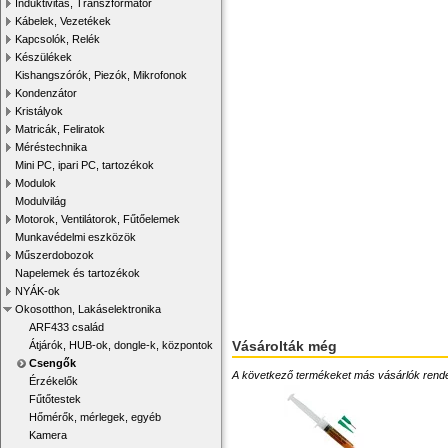
Induktivitás, Transzformátor
Kábelek, Vezetékek
Kapcsolók, Relék
Készülékek
Kishangszórók, Piezók, Mikrofonok
Kondenzátor
Kristályok
Matricák, Feliratok
Méréstechnika
Mini PC, ipari PC, tartozékok
Modulok
Modulvilág
Motorok, Ventilátorok, Fűtőelemek
Munkavédelmi eszközök
Műszerdobozok
Napelemek és tartozékok
NYÁK-ok
Okosotthon, Lakáselektronika
ARF433 család
Vásárolták még
Átjárók, HUB-ok, dongle-k, központok
Csengők
A következő termékeket más vásárlók rendelték
Érzékelők
Fűtőtestek
Hőmérők, mérlegek, egyéb
Kamera