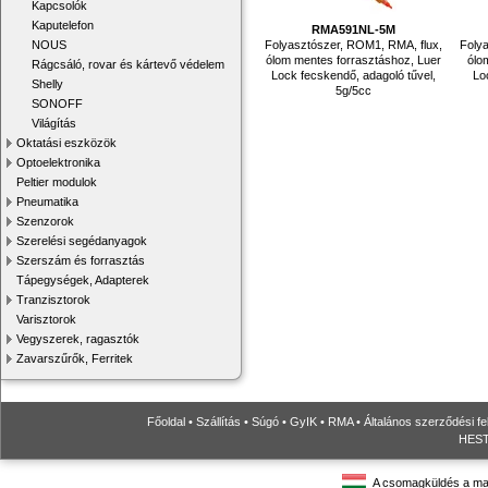
Kapcsolók
Kaputelefon
RMA591NL-5M
Folyasztószer, ROM1, RMA, flux,
Folya
NOUS
ólom mentes forrasztáshoz, Luer
ólo
Rágcsáló, rovar és kártevő védelem
Lock fecskendő, adagoló tűvel,
Lo
Shelly
5g/5cc
SONOFF
Világítás
Oktatási eszközök
Optoelektronika
Peltier modulok
Pneumatika
Szenzorok
Szerelési segédanyagok
Szerszám és forrasztás
Tápegységek, Adapterek
Tranzisztorok
Varisztorok
Vegyszerek, ragasztók
Zavarszűrők, Ferritek
Főoldal
•
Szállítás
•
Súgó
•
GyIK
•
RMA
•
Általános szerződési fe
HESTO
A csomagküldés a ma