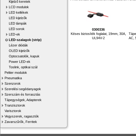
Kijelző keretek
LCD modulok
LED kellékek
LED kijelzők
LED lámpák
LED sorok
0300336
Késes biztosíték foglalat, 19mm, 30A,
Tápe
LED-ek
UL94V-2
AC, 
LED-szalagok (strip)
Lézer diódák
OLED kijelzők
Optocsatolók, kapuk
Power LED-ek
Toslink, optikai szál
Peltier modulok
Pneumatika
Szenzorok
Szerelési segédanyagok
Szerszám és forrasztás
Tápegységek, Adapterek
Tranzisztorok
Varisztorok
Vegyszerek, ragasztók
Zavarszűrők, Ferritek