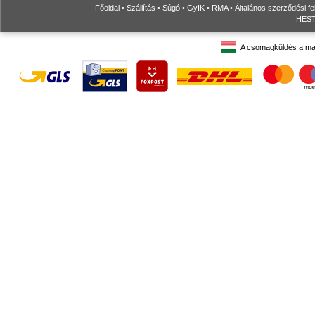
Főoldal
•
Szállítás
•
Súgó
•
GyIK
•
RMA
•
Általános szerződési fe
HESTO
A csomagküldés a ma