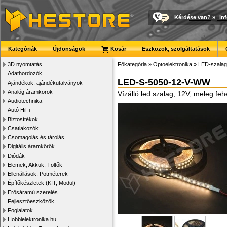
Kérdése van?
»
in
Kategóriák
Újdonságok
Kosár
Eszközök, szolgáltatások
3D nyomtatás
Főkategória
»
Optoelektronika
»
LED-szalago
Adathordozók
LED-S-5050-12-V-WW
Ajándékok, ajándékutalványok
Analóg áramkörök
Vízálló led szalag, 12V, meleg feh
Audiotechnika
Autó HiFi
Biztosítékok
Csatlakozók
Csomagolás és tárolás
Digitális áramkörök
Diódák
Elemek, Akkuk, Töltők
Ellenállások, Potméterek
Építőkészletek (KIT, Modul)
Erősáramú szerelés
Fejlesztőeszközök
Foglalatok
Hobbielektronika.hu