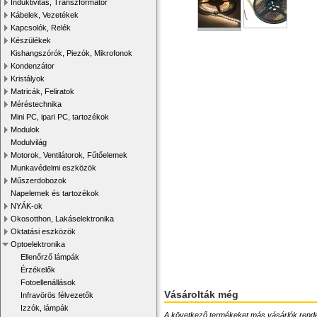
Induktivitás, Transzformátor
Kábelek, Vezetékek
Kapcsolók, Relék
Készülékek
Kishangszórók, Piezók, Mikrofonok
Kondenzátor
Kristályok
Matricák, Feliratok
Méréstechnika
Mini PC, ipari PC, tartozékok
Modulok
Modulvilág
Motorok, Ventilátorok, Fűtőelemek
Munkavédelmi eszközök
Műszerdobozok
Napelemek és tartozékok
NYÁK-ok
Okosotthon, Lakáselektronika
Oktatási eszközök
Optoelektronika
Ellenőrző lámpák
Érzékelők
Fotoellenállások
Vásárolták még
Infravörös félvezetők
Izzók, lámpák
A következő termékeket más vásárlók rendelték