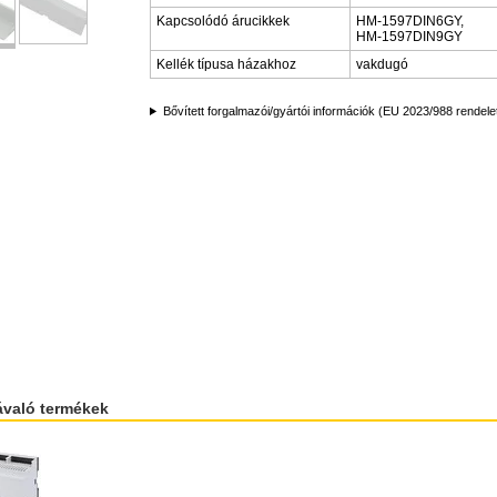
Kapcsolódó árucikkek
HM-1597DIN6GY,
HM-1597DIN9GY
Kellék típusa házakhoz
vakdugó
Bővített forgalmazói/gyártói információk (EU 2023/988 rendele
ávaló termékek