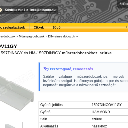
Belép
Kérdése van?
»
info@hestore.hu
T
, szolgáltatások
Cikkek
Súgó
erdobozok
»
Műanyag dobozok
»
DIN-sínes dobozok
»
OV11GY
1597DIN6GY és HM-1597DIN9GY műszerdobozokhoz, szürke
Összefoglaló, rendeltetés
Szürke vakdugó műszerdobozokhoz, melyek n
lezárására szolgál. Hatékonyan gátolja a por és sze
bejutását, megőrizve a házak belső tisztaságát.
Gyártói jelölés
1597DINCOV11GY
Gyártó
HAMMOND
Szín
szürke
Alkalmazás
házakhoz