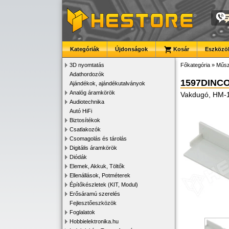
Kategóriák
Újdonságok
Kosár
Eszközök
3D nyomtatás
Főkategória
»
Műsz
Adathordozók
1597DINC
Ajándékok, ajándékutalványok
Analóg áramkörök
Vakdugó, HM-
Audiotechnika
Autó HiFi
Biztosítékok
Csatlakozók
Csomagolás és tárolás
Digitális áramkörök
Diódák
Elemek, Akkuk, Töltők
Ellenállások, Potméterek
Építőkészletek (KIT, Modul)
Erősáramú szerelés
Fejlesztőeszközök
Foglalatok
Hobbielektronika.hu