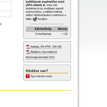
beállításnak megfelelően nettó
(ÁFA nélküli) ár
, mely már
tartalmazza az esetleges egyedi
kedvezményt, szállítási költség
nélkül. Módosításához kattintson a
fejléc
ikonjára.
t)
Elérhetőség
Menny.
3 munkanap
> 10
Adatlap, EN (PDF, 246 KB)
Általános használati és
biztonsági útmutató (HU)
Kérdése van?
Írjon nekünk most!