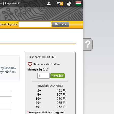
és
|
Regisztráció
0
ípus/Kifejezés:
?
Kérdése
van
Cikkszám:
100.430.60
Kedvencekhez adom
yílásainak
Mennyiség (db):
nnyeződések
Egységár ÁFA nélkül
1+
491
Ft
5+
307
Ft
10+
280
Ft
20+
265
Ft
50+
252
Ft
*
A megjelenített ár az
egyéni