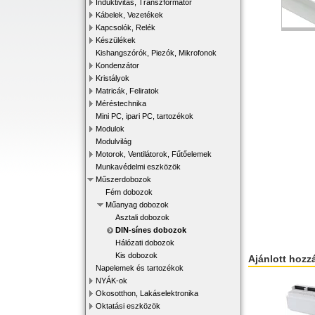
Induktivitás, Transzformátor
Kábelek, Vezetékek
Kapcsolók, Relék
Készülékek
Kishangszórók, Piezók, Mikrofonok
Kondenzátor
Kristályok
Matricák, Feliratok
Méréstechnika
Mini PC, ipari PC, tartozékok
Modulok
Modulvilág
Motorok, Ventilátorok, Fűtőelemek
Munkavédelmi eszközök
Műszerdobozok
Fém dobozok
Műanyag dobozok
Asztali dobozok
DIN-sínes dobozok
Hálózati dobozok
Kis dobozok
Ajánlott hozz
Napelemek és tartozékok
NYÁK-ok
Okosotthon, Lakáselektronika
Oktatási eszközök