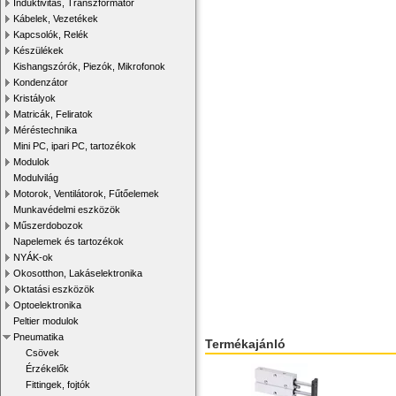
Induktivitás, Transzformátor
Kábelek, Vezetékek
Kapcsolók, Relék
Készülékek
Kishangszórók, Piezók, Mikrofonok
Kondenzátor
Kristályok
Matricák, Feliratok
Méréstechnika
Mini PC, ipari PC, tartozékok
Modulok
Modulvilág
Motorok, Ventilátorok, Fűtőelemek
Munkavédelmi eszközök
Műszerdobozok
Napelemek és tartozékok
NYÁK-ok
Okosotthon, Lakáselektronika
Oktatási eszközök
Optoelektronika
Peltier modulok
Pneumatika
Termékajánló
Csövek
Érzékelők
Fittingek, fojtók