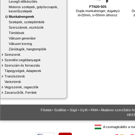
Levegő előkészítés
FTN20-50S
Motoros szelepek, golyóscsapok,
Dupla munkahenger, dugattyú
Du
keverőszelepek
d=20mm, s=50mm úthossz
Munkahengerek
Szelepek, szeleptömbök
Szerszámok, eszközök
Tömítések
Vákuum generátor
Vákuum korong
Záródugók, hangtompítók
Szenzorok
Szerelési segédanyagok
Szerszám és forrasztás
Tápegységek, Adapterek
Tranzisztorok
Varisztorok
Vegyszerek, ragasztók
Zavarszűrők, Ferritek
Főoldal
•
Szállítás
•
Súgó
•
GyIK
•
RMA
•
Általános szerződési fe
HESTO
A csomagküldés a ma