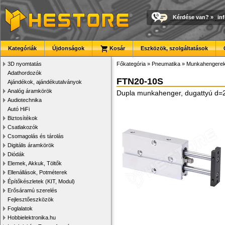
Kérdése van?
»
in
Kategóriák
Újdonságok
Kosár
Eszközök, szolgáltatások
3D nyomtatás
Főkategória
»
Pneumatika
»
Munkahengere
Adathordozók
FTN20-10S
Ajándékok, ajándékutalványok
Analóg áramkörök
Dupla munkahenger, dugattyú d
Audiotechnika
Autó HiFi
Biztosítékok
Csatlakozók
Csomagolás és tárolás
Digitális áramkörök
Diódák
Elemek, Akkuk, Töltők
Ellenállások, Potméterek
Építőkészletek (KIT, Modul)
Erősáramú szerelés
Fejlesztőeszközök
Foglalatok
Hobbielektronika.hu