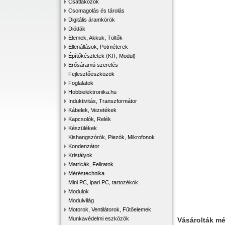
Csatlakozók
Csomagolás és tárolás
Digitális áramkörök
Diódák
Elemek, Akkuk, Töltők
Ellenállások, Potméterek
Építőkészletek (KIT, Modul)
Erősáramú szerelés
Fejlesztőeszközök
Foglalatok
Hobbielektronika.hu
Induktivitás, Transzformátor
Kábelek, Vezetékek
Kapcsolók, Relék
Készülékek
Kishangszórók, Piezók, Mikrofonok
Kondenzátor
Kristályok
Matricák, Feliratok
Méréstechnika
Mini PC, ipari PC, tartozékok
Modulok
Modulvilág
Motorok, Ventilátorok, Fűtőelemek
Munkavédelmi eszközök
Vásárolták m