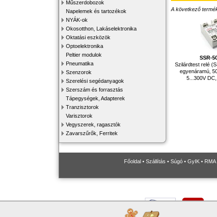
Műszerdobozok
A következő terméke
Napelemek és tartozékok
NYÁK-ok
Okosotthon, Lakáselektronika
Oktatási eszközök
Optoelektronika
Peltier modulok
SSR-5
Pneumatika
Szilárdtest relé (
egyenáramú, 50
Szenzorok
5...300V DC,
Szerelési segédanyagok
Szerszám és forrasztás
Tápegységek, Adapterek
Tranzisztorok
Varisztorok
Vegyszerek, ragasztók
Zavarszűrők, Ferritek
Főoldal
•
Szállítás
•
Súgó
•
GyIK
•
RMA