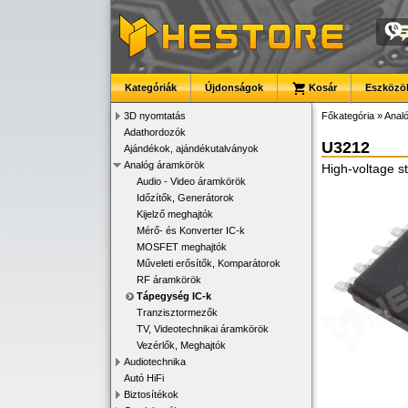
Kategóriák
Újdonságok
Kosár
Eszközök
3D nyomtatás
Főkategória
»
Anal
Adathordozók
U3212
Ajándékok, ajándékutalványok
Analóg áramkörök
High-voltage s
Audio - Video áramkörök
Időzítők, Generátorok
Kijelző meghajtók
Mérő- és Konverter IC-k
MOSFET meghajtók
Műveleti erősítők, Komparátorok
RF áramkörök
Tápegység IC-k
Tranzisztormezők
TV, Videotechnikai áramkörök
Vezérlők, Meghajtók
Audiotechnika
Autó HiFi
Biztosítékok