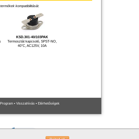
 termékek kompatibilitását.
KSD.301-40/103PAK
s
Termosztát kapcsoló, SPST-NO,
40°C, AC125V, 10A
 Program
•
Visszahívás
•
Elérhetőségek