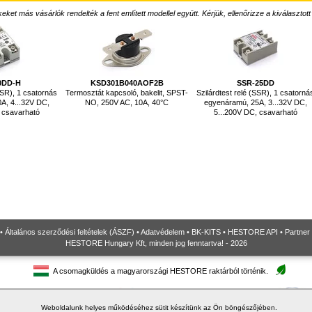
ket más vásárlók rendelték a fent említett modellel együtt. Kérjük, ellenőrizze a kiválasztott
0DD-H
KSD301B040AOF2B
SSR-25DD
SSR), 1 csatornás
Termosztát kapcsoló, bakelit, SPST-
Szilárdtest relé (SSR), 1 csatorná
A, 4...32V DC,
NO, 250V AC, 10A, 40°C
egyenáramú, 25A, 3...32V DC,
 csavarható
5...200V DC, csavarható
•
Általános szerződési feltételek (ÁSZF)
•
Adatvédelem
•
BK-KITS
•
HESTORE API
•
Partner
HESTORE Hungary Kft, minden jog fenntartva! - 2026
A csomagküldés a magyarországi HESTORE raktárból történik.
Weboldalunk helyes működéséhez sütit készítünk az Ön böngészőjében.