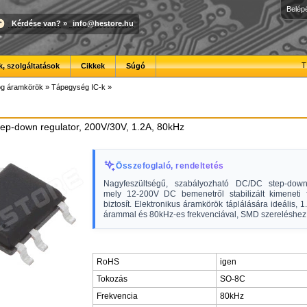
Belép
Kérdése van?
»
info@hestore.hu
T
, szolgáltatások
Cikkek
Súgó
óg áramkörök
»
Tápegység IC-k
»
tep-down regulator, 200V/30V, 1.2A, 80kHz
Összefoglaló, rendeltetés
Nagyfeszültségű, szabályozható DC/DC step-down
mely 12-200V DC bemenetről stabilizált kimeneti f
biztosít. Elektronikus áramkörök táplálására ideális, 1
árammal és 80kHz-es frekvenciával, SMD szereléshez
RoHS
igen
Tokozás
SO-8C
Frekvencia
80kHz