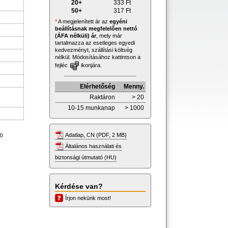
20+
333
Ft
50+
317
Ft
*
A megjelenített ár az
egyéni
beállításnak megfelelően nettó
(ÁFA nélküli) ár
, mely már
tartalmazza az esetleges egyedi
kedvezményt, szállítási költség
nélkül. Módosításához kattintson a
fejléc
ikonjára.
Elérhetőség
Menny.
Raktáron
> 20
10-15 munkanap
> 1000
Adatlap, CN (PDF, 2 MB)
t)
Általános használati és
biztonsági útmutató (HU)
Kérdése van?
Írjon nekünk most!