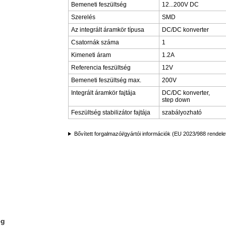
Bemeneti feszültség
12...200V DC
Szerelés
SMD
Az integrált áramkör típusa
DC/DC konverter
Csatornák száma
1
Kimeneti áram
1.2A
Referencia feszültség
12V
Bemeneti feszültség max.
200V
Integrált áramkör fajtája
DC/DC konverter,
step down
Feszültség stabilizátor fajtája
szabályozható
Bővített forgalmazói/gyártói információk (EU 2023/988 rendele
ég