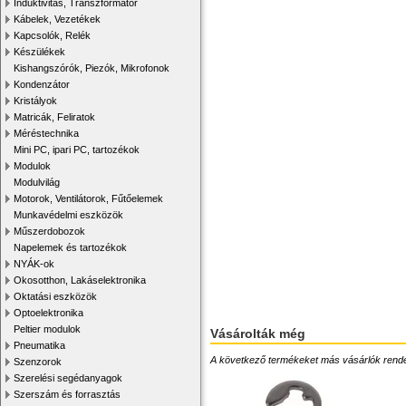
Induktivitás, Transzformátor
Kábelek, Vezetékek
Kapcsolók, Relék
Készülékek
Kishangszórók, Piezók, Mikrofonok
Kondenzátor
Kristályok
Matricák, Feliratok
Méréstechnika
Mini PC, ipari PC, tartozékok
Modulok
Modulvilág
Motorok, Ventilátorok, Fűtőelemek
Munkavédelmi eszközök
Műszerdobozok
Napelemek és tartozékok
NYÁK-ok
Okosotthon, Lakáselektronika
Oktatási eszközök
Optoelektronika
Peltier modulok
Vásárolták még
Pneumatika
A következő termékeket más vásárlók rendelték
Szenzorok
Szerelési segédanyagok
Szerszám és forrasztás