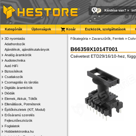
Kérdése van?
»
in
Kategóriák
Újdonságok
Kosár
Eszközök, szolgáltatások
3D nyomtatás
Főkategória
»
Zavarszűrők, Ferritek
»
Cséve
Adathordozók
B66359X1014T001
Ajándékok, ajándékutalványok
Analóg áramkörök
Csévetest ETD29/16/10-hez, függ
Audiotechnika
Autó HiFi
Biztosítékok
Csatlakozók
Csomagolás és tárolás
Digitális áramkörök
Diódák
Elemek, Akkuk, Töltők
Ellenállások, Potméterek
Építőkészletek (KIT, Modul)
Erősáramú szerelés
Fejlesztőeszközök
Foglalatok
Hobbielektronika.hu