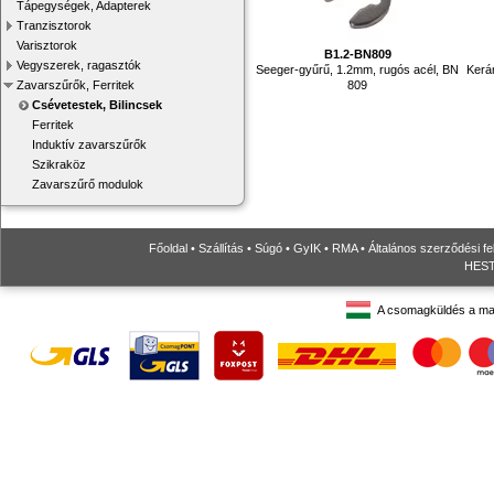
Tápegységek, Adapterek
Tranzisztorok
Varisztorok
B1.2-BN809
Vegyszerek, ragasztók
Seeger-gyűrű, 1.2mm, rugós acél, BN
Kerá
809
Zavarszűrők, Ferritek
Csévetestek, Bilincsek
Ferritek
Induktív zavarszűrők
Szikraköz
Zavarszűrő modulok
Főoldal
•
Szállítás
•
Súgó
•
GyIK
•
RMA
•
Általános szerződési fe
HESTO
A csomagküldés a ma