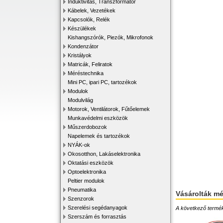
Induktivitás, Transzformátor
Kábelek, Vezetékek
Kapcsolók, Relék
Készülékek
Kishangszórók, Piezók, Mikrofonok
Kondenzátor
Kristályok
Matricák, Feliratok
Méréstechnika
Mini PC, ipari PC, tartozékok
Modulok
Modulvilág
Motorok, Ventilátorok, Fűtőelemek
Munkavédelmi eszközök
Műszerdobozok
Napelemek és tartozékok
NYÁK-ok
Okosotthon, Lakáselektronika
Oktatási eszközök
Optoelektronika
Peltier modulok
Pneumatika
Vásárolták m
Szenzorok
Szerelési segédanyagok
A következő terméke
Szerszám és forrasztás