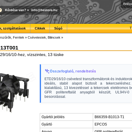
Belép
Kérdése van?
»
info@hestore.hu
T
, szolgáltatások
Cikkek
Súgó
rszűrők, Ferritek
»
Csévetestek, Bilincsek
»
13T001
9/16/10-hez, vízszintes, 13 tüske
Összefoglaló, rendeltetés
ETD29/16/10 csévetest transzformátorok és induktoro
ideális, stabil alapot biztosít a tekercseléshez.
kialakítású, 13 kivezetéssel a tekercsek elektromos 
GFR politereftalát anyagból készült, UL94V-0 t
besorolással.
Gyártói jelölés
B66359-B1013-T1
Gyártó
EPCOS
Anyag
GFR politereftalát