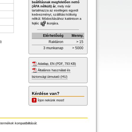
beállításnak megfelelően nettó
(ÁFA nélküli) ár
, mely már
tartalmazza az esetleges egyedi
kedvezményt, szállítási költség
nélkül. Módosításához kattintson a
fejléc
ikonjára.
Elérhetőség
Menny.
Raktáron
> 15
t)
3 munkanap
> 5000
Adatlap, EN (PDF, 793 KB)
Általános használati és
biztonsági útmutató (HU)
Kérdése van?
Írjon nekünk most!
 termékek kompatibilitását.