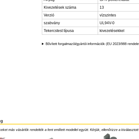
Kivezetések száma
13
Verzió
vízszintes
szabvány
UL94V-0
Tekercstest típusa
kivezetésekkel
Bővített forgalmazói/gyártói információk (EU 2023/988 rendele
ég
ket más vásárlók rendelték a fent említett modellel együtt. Kérjük, ellenőrizze a kiválasztott