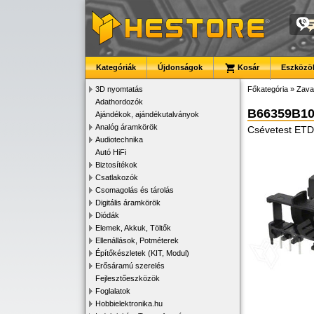
Kategóriák
Újdonságok
Kosár
Eszközök
3D nyomtatás
Főkategória
»
Zava
Adathordozók
B66359B10
Ajándékok, ajándékutalványok
Analóg áramkörök
Csévetest ETD2
Audiotechnika
Autó HiFi
Biztosítékok
Csatlakozók
Csomagolás és tárolás
Digitális áramkörök
Diódák
Elemek, Akkuk, Töltők
Ellenállások, Potméterek
Építőkészletek (KIT, Modul)
Erősáramú szerelés
Fejlesztőeszközök
Foglalatok
Hobbielektronika.hu