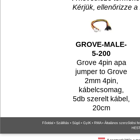
Kérjük, ellenőrizze a
GROVE-MALE-
5-200
Grove 4pin apa
jumper to Grove
2mm 4pin,
kábelcsomag,
5db szerelt kábel,
20cm
Főoldal
•
Szállítás
•
Súgó
•
GyIK
•
RMA
•
Általános szerződési fe
HESTO