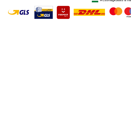
A csomagküldés a ma