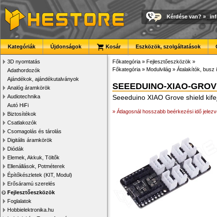
Kérdése van?
»
in
Kategóriák
Újdonságok
Kosár
Eszközök, szolgáltatások
3D nyomtatás
Főkategória
»
Fejlesztőeszközök
»
Főkategória
»
Modulvilág
»
Átalakítók, busz 
Adathordozók
Ajándékok, ajándékutalványok
SEEEDUINO-XIAO-GROV
Analóg áramkörök
Audiotechnika
Seeeduino XIAO Grove shield kife
Autó HiFi
» Átlagosnál hosszabb beérkezési idő jelezv
Biztosítékok
Csatlakozók
Csomagolás és tárolás
Digitális áramkörök
Diódák
Elemek, Akkuk, Töltők
Ellenállások, Potméterek
Építőkészletek (KIT, Modul)
Erősáramú szerelés
Fejlesztőeszközök
Foglalatok
Hobbielektronika.hu