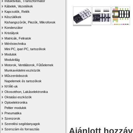
Induktivitás, Transzformátor
Kábelek, Vezetékek
Kapcsolók, Relék
Készülékek
Kishangszórók, Piezók, Mikrofonok
Kondenzátor
Kristályok
Matricák, Feliratok
Méréstechnika
Mini PC, ipari PC, tartozékok
Modulok
Modulvilág
Motorok, Ventilátorok, Fűtőelemek
Munkavédelmi eszközök
Műszerdobozok
Napelemek és tartozékok
NYÁK-ok
Okosotthon, Lakáselektronika
Oktatási eszközök
Optoelektronika
Peltier modulok
Pneumatika
Szenzorok
Szerelési segédanyagok
Ajánlott hozzá
Szerszám és forrasztás