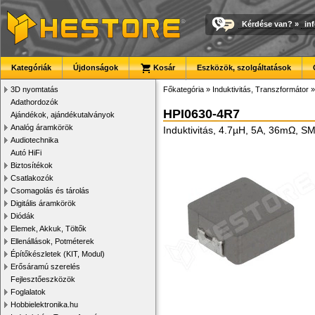
Kérdése van?
»
in
Kategóriák
Újdonságok
Kosár
Eszközök, szolgáltatások
3D nyomtatás
Főkategória
»
Induktivitás, Transzformátor
Adathordozók
HPI0630-4R7
Ajándékok, ajándékutalványok
Analóg áramkörök
Induktivitás, 4.7µH, 5A, 36mΩ, S
Audiotechnika
Autó HiFi
Biztosítékok
Csatlakozók
Csomagolás és tárolás
Digitális áramkörök
Diódák
Elemek, Akkuk, Töltők
Ellenállások, Potméterek
Építőkészletek (KIT, Modul)
Erősáramú szerelés
Fejlesztőeszközök
Foglalatok
Hobbielektronika.hu