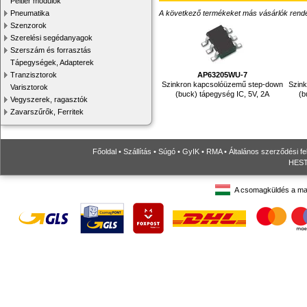
Peltier modulok
A következő termékeket más vásárlók rendelték
Pneumatika
Szenzorok
Szerelési segédanyagok
Szerszám és forrasztás
Tápegységek, Adapterek
AP63205WU-7
Tranzisztorok
Szinkron kapcsolóüzemű step-down
Szin
Varisztorok
(buck) tápegység IC, 5V, 2A
(b
Vegyszerek, ragasztók
Zavarszűrők, Ferritek
Főoldal
•
Szállítás
•
Súgó
•
GyIK
•
RMA
•
Általános szerződési fe
HESTO
A csomagküldés a ma