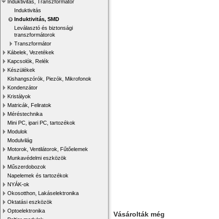
Induktivitás, Transzformátor
Induktivitás
Induktivitás, SMD
Leválasztó és biztonsági
transzformátorok
Transzformátor
Kábelek, Vezetékek
Kapcsolók, Relék
Készülékek
Kishangszórók, Piezók, Mikrofonok
Kondenzátor
Kristályok
Matricák, Feliratok
Méréstechnika
Mini PC, ipari PC, tartozékok
Modulok
Modulvilág
Motorok, Ventilátorok, Fűtőelemek
Munkavédelmi eszközök
Műszerdobozok
Napelemek és tartozékok
NYÁK-ok
Okosotthon, Lakáselektronika
Oktatási eszközök
Optoelektronika
Vásárolták még