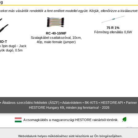
ég
ket más vásárlók rendelték a fent említett modellel együtt. Kérjük, ellenőrizze a kiválasztott
75 R 1%
Fémréteg ellenállás 0,6W
RC-40-10/MF
Szalagkábel csatlakozóval, 10cm,
BD-T
40p, male-female (jumper)
 3pin dugó - Jack
yök dugó, 0.5m
•
Általános szerződési feltételek (ÁSZF)
•
Adatvédelem
•
BK-KITS
•
HESTORE API
•
Partner
HESTORE Hungary Kft, minden jog fenntartva! - 2026
A csomagküldés a magyarországi HESTORE raktárból történik.
Weboldalunk helyes működéséhez sütit készítünk az Ön böngészőjében.