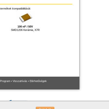
 termékek kompatibilitását.
100 nF / 50V
SMD1206 Kerámia, X7R
 Program
•
Visszahívás
•
Elérhetőségek