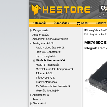
Kategóriák
Újdonságok
Kosár
Eszközök
3D nyomtatás
Főkategória
»
Anal
Főkategória
»
Anal
Adathordozók
Ajándékok, ajándékutalványok
ME7660CS
Analóg áramkörök
Audio - Video áramkörök
Integrált áram
Időzítők, Generátorok
Kijelző meghajtók
Mérő- és Konverter IC-k
MOSFET meghajtók
Műveleti erősítők, Komparátorok
RF áramkörök
Tápegység IC-k
Tranzisztormezők
TV, Videotechnikai áramkörök
Vezérlők, Meghajtók
Audiotechnika
Autó HiFi
Biztosítékok