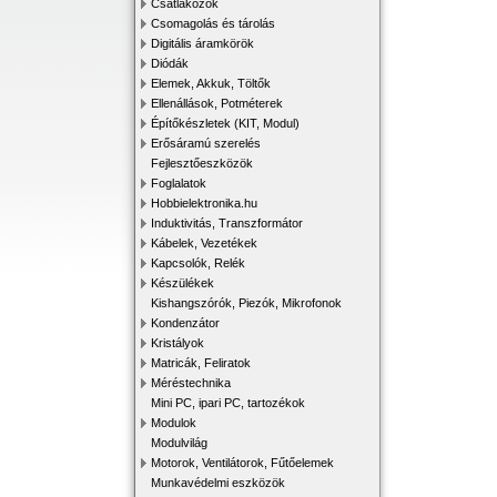
Csatlakozók
Csomagolás és tárolás
Digitális áramkörök
Diódák
Elemek, Akkuk, Töltők
Ellenállások, Potméterek
Építőkészletek (KIT, Modul)
Erősáramú szerelés
Fejlesztőeszközök
Foglalatok
Hobbielektronika.hu
Induktivitás, Transzformátor
Kábelek, Vezetékek
Kapcsolók, Relék
Készülékek
Kishangszórók, Piezók, Mikrofonok
Kondenzátor
Kristályok
Matricák, Feliratok
Méréstechnika
Mini PC, ipari PC, tartozékok
Modulok
Modulvilág
Motorok, Ventilátorok, Fűtőelemek
Munkavédelmi eszközök