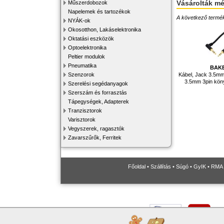
Vásárolták m
Műszerdobozok
Napelemek és tartozékok
A következő terméke
NYÁK-ok
Okosotthon, Lakáselektronika
Oktatási eszközök
Optoelektronika
Peltier modulok
Pneumatika
BAK
Kábel, Jack 3.5mm
Szenzorok
3.5mm 3pin kön
Szerelési segédanyagok
Szerszám és forrasztás
Tápegységek, Adapterek
Tranzisztorok
Varisztorok
Vegyszerek, ragasztók
Zavarszűrők, Ferritek
Főoldal
•
Szállítás
•
Súgó
•
GyIK
•
RMA