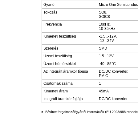
Gyártó
Micro One Semiconduc
Tokozás
SO8,
SOIC8
Frekvencia
10kHz,
10-35kHz
Kimeneti feszültség
-1.5...-12V,
-12...24V
Szerelés
SMD
Üzemi feszültség
1.5...12V
Üzemi hőmérséklet
-40...85°C
Az integrált áramkör típusa
DC/DC konverter,
PMIC
Csatornák száma
1
Kimeneti áram
45mA
Integrált áramkör fajtája
DC/DC konverter
Bővített forgalmazói/gyártói információk (EU 2023/988 rendele