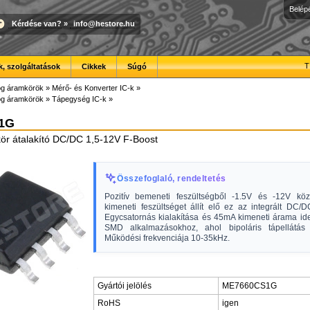
Belép
Kérdése van?
»
info@hestore.hu
T
, szolgáltatások
Cikkek
Súgó
óg áramkörök
»
Mérő- és Konverter IC-k
»
óg áramkörök
»
Tápegység IC-k
»
1G
kör átalakító DC/DC 1,5-12V F-Boost
Összefoglaló, rendeltetés
Pozitív bemeneti feszültségből -1.5V és -12V közö
kimeneti feszültséget állít elő ez az integrált DC/D
Egycsatornás kialakítása és 45mA kimeneti árama ide
SMD alkalmazásokhoz, ahol bipoláris tápellátás
Működési frekvenciája 10-35kHz.
Gyártói jelölés
ME7660CS1G
RoHS
igen