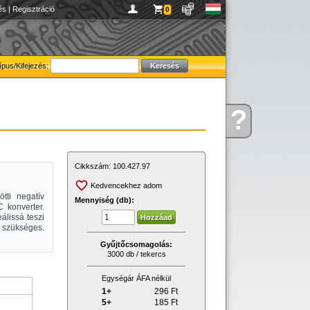
és
|
Regisztráció
0
ípus/Kifejezés:
?
Kérdése
van
Cikkszám:
100.427.97
Kedvencekhez adom
tti negatív
Mennyiség (db):
C konverter.
álissá teszi
 szükséges.
Gyűjtőcsomagolás:
3000 db / tekercs
Egységár ÁFA nélkül
1+
296
Ft
5+
185
Ft