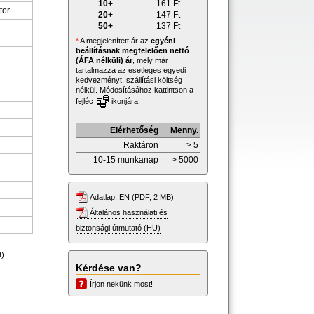
10+
161
Ft
tor
20+
147
Ft
50+
137
Ft
*
A megjelenített ár az
egyéni
beállításnak megfelelően nettó
(ÁFA nélküli) ár
, mely már
tartalmazza az esetleges egyedi
kedvezményt, szállítási költség
nélkül. Módosításához kattintson a
fejléc
ikonjára.
Elérhetőség
Menny.
Raktáron
> 5
10-15 munkanap
> 5000
Adatlap, EN (PDF, 2 MB)
Általános használati és
biztonsági útmutató (HU)
t)
Kérdése van?
Írjon nekünk most!