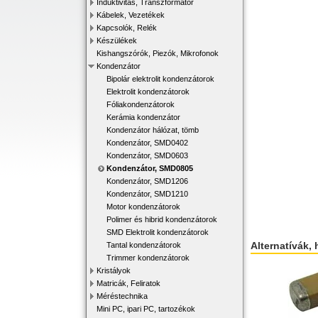
Induktivitás, Transzformátor
Kábelek, Vezetékek
Kapcsolók, Relék
Készülékek
Kishangszórók, Piezók, Mikrofonok
Kondenzátor
Bipolár elektrolit kondenzátorok
Elektrolit kondenzátorok
Fóliakondenzátorok
Kerámia kondenzátor
Kondenzátor hálózat, tömb
Kondenzátor, SMD0402
Kondenzátor, SMD0603
Kondenzátor, SMD0805
Kondenzátor, SMD1206
Kondenzátor, SMD1210
Motor kondenzátorok
Polimer és hibrid kondenzátorok
SMD Elektrolit kondenzátorok
Alternatívák, 
Tantal kondenzátorok
Trimmer kondenzátorok
Kristályok
Matricák, Feliratok
Méréstechnika
Mini PC, ipari PC, tartozékok