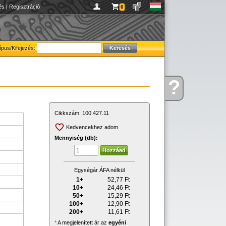
és
|
Regisztráció
0
ípus/Kifejezés:
?
Kérdése
van
Cikkszám:
100.427.11
Kedvencekhez adom
Mennyiség (db):
Egységár ÁFA nélkül
1+
52,77
Ft
10+
24,46
Ft
50+
15,29
Ft
100+
12,90
Ft
200+
11,61
Ft
*
A megjelenített ár az
egyéni