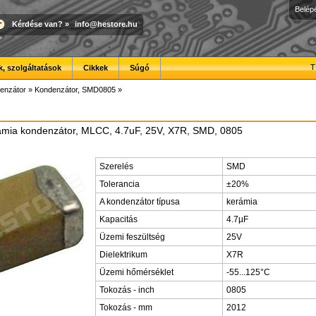
Belép
Kérdése van?
»
info@hestore.hu
T
, szolgáltatások
Cikkek
Súgó
enzátor
»
Kondenzátor, SMD0805
»
ia kondenzátor, MLCC, 4.7uF, 25V, X7R, SMD, 0805
Szerelés
SMD
Tolerancia
±20%
A kondenzátor típusa
kerámia
Kapacitás
4.7µF
Üzemi feszültség
25V
Dielektrikum
X7R
Üzemi hőmérséklet
-55...125°C
Tokozás - inch
0805
Tokozás - mm
2012