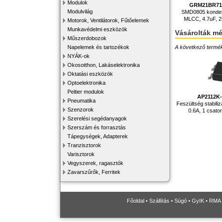
Modulok
GRM21BR71
Modulvilág
SMD0805 konden
MLCC, 4.7uF, 
Motorok, Ventilátorok, Fűtőelemek
Munkavédelmi eszközök
Vásárolták m
Műszerdobozok
A következő terméke
Napelemek és tartozékok
NYÁK-ok
Okosotthon, Lakáselektronika
Oktatási eszközök
Optoelektronika
Peltier modulok
AP2112K
Pneumatika
Feszültség stabilizá
Szenzorok
0.6A, 1 csat
Szerelési segédanyagok
Szerszám és forrasztás
Tápegységek, Adapterek
Tranzisztorok
Varisztorok
Vegyszerek, ragasztók
Zavarszűrők, Ferritek
Főoldal
•
Szállítás
•
Súgó
•
GyIK
•
RMA