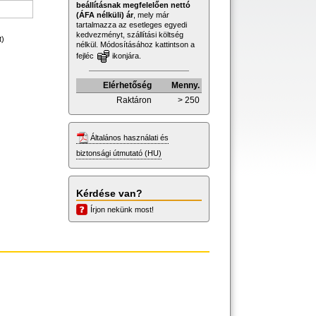
beállításnak megfelelően nettó
(ÁFA nélküli) ár
, mely már
tartalmazza az esetleges egyedi
kedvezményt, szállítási költség
t)
nélkül. Módosításához kattintson a
fejléc
ikonjára.
Elérhetőség
Menny.
Raktáron
> 250
Általános használati és
biztonsági útmutató (HU)
Kérdése van?
Írjon nekünk most!