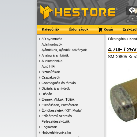
Kategóriák
Újdonságok
Kosár
Eszközök
3D nyomtatás
Főkategória
»
Kond
Adathordozók
4.7uF / 25V
Ajándékok, ajándékutalványok
Analóg áramkörök
SMD0805 Kerám
Audiotechnika
Autó HiFi
Biztosítékok
Csatlakozók
Csomagolás és tárolás
Digitális áramkörök
Diódák
Elemek, Akkuk, Töltők
Ellenállások, Potméterek
Építőkészletek (KIT, Modul)
Erősáramú szerelés
Fejlesztőeszközök
Foglalatok
Hobbielektronika.hu