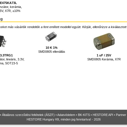
E475KA73L
zátor, kerámia,
25V, X7R, ±10%
ég
ket más vásárlók rendelték a fent említett modellel együtt. Kérjük, ellenőrizze a kiválasztott
10 K 1%
SMD0805 ellenállás
-3.3TRG1
1 uF / 25V
tor, lineáris, 3.3V,
SMD0805 Kerámia, X7R
orna, SOT23-5
•
Általános szerződési feltételek (ÁSZF)
•
Adatvédelem
•
BK-KITS
•
HESTORE API
•
Partner
HESTORE Hungary Kft, minden jog fenntartva! - 2026