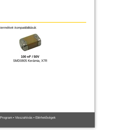
 termékek kompatibilitását.
100 nF / 50V
SMD0805 Kerámia, X7R
 Program
•
Visszahívás
•
Elérhetőségek