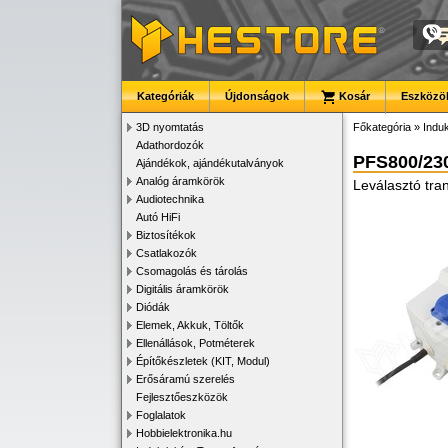
Kategóriák
Újdonságok
Kosár
Eszközök
3D nyomtatás
Főkategória
»
Induk
Adathordozók
PFS800/23
Ajándékok, ajándékutalványok
Analóg áramkörök
Leválasztó tra
Audiotechnika
Autó HiFi
Biztosítékok
Csatlakozók
Csomagolás és tárolás
Digitális áramkörök
Diódák
Elemek, Akkuk, Töltők
Ellenállások, Potméterek
Építőkészletek (KIT, Modul)
Erősáramú szerelés
Fejlesztőeszközök
Foglalatok
Hobbielektronika.hu