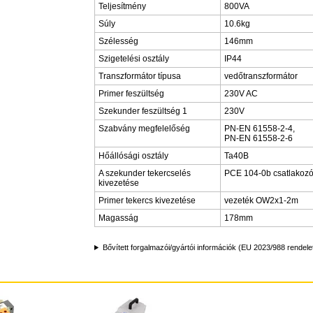
Teljesítmény
800VA
Súly
10.6kg
Szélesség
146mm
Szigetelési osztály
IP44
Transzformátor típusa
vedőtranszformátor
Primer feszültség
230V AC
Szekunder feszültség 1
230V
Szabvány megfelelőség
PN-EN 61558-2-4,
PN-EN 61558-2-6
Hőállósági osztály
Ta40B
A szekunder tekercselés
PCE 104-0b csatlakozó 
kivezetése
Primer tekercs kivezetése
vezeték OW2x1-2m
Magasság
178mm
Bővített forgalmazói/gyártói információk (EU 2023/988 rendele