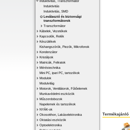
Induktivitás, Transzformátor
Induktivitás
Induktivitás, SMD
Leválasztó és biztonsági
transzformátorok
Transzformátor
Kábelek, Vezetékek
Kapcsolók, Relék
Készülékek
Kishangszórók, Piezók, Mikrofonok
Kondenzátor
Kristályok
Matricák, Feliratok
Méréstechnika
Mini PC, ipari PC, tartozékok
Modulok
Modulvilág
Motorok, Ventilátorok, Fűtőelemek
Munkavédelmi eszközök
Műszerdobozok
Napelemek és tartozékok
NYÁK-ok
Termékajánló
Okosotthon, Lakáselektronika
Oktatási eszközök
Optoelektronika