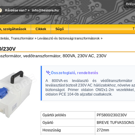
Belép
Kérdése van?
»
info@hestore.hu
T
, szolgáltatások
Cikkek
Súgó
tivitás, Transzformátor
»
Leválasztó és biztonsági transzformátorok
»
0/230V
nszformátor, vedőtranszformátor, 800VA, 230V AC, 230V
Összefoglaló, rendeltetés
A 800VA-es leválasztó és védőtranszformátor 
leválasztást biztosít 230V AC hálózatokhoz, növelve a
biztonságot. Primer oldalon OW2x1-2m vezetékkel
oldalon PCE 104-0b aljzattal csatlakozik.
Gyártói jelölés
PFS800/230/230V
Gyártó
BREVE TUFVASSONS
Hosszúság
272mm