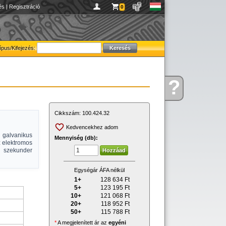
és
|
Regisztráció
0
ípus/Kifejezés:
?
Kérdése
van
Cikkszám:
100.424.32
Kedvencekhez adom
galvanikus
Mennyiség (db):
z elektromos
, szekunder
Egységár ÁFA nélkül
1+
128 634
Ft
5+
123 195
Ft
10+
121 068
Ft
20+
118 952
Ft
50+
115 788
Ft
*
A megjelenített ár az
egyéni