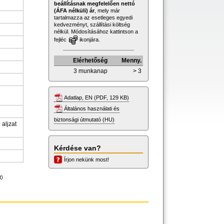
beállításnak megfelelően nettó
(ÁFA nélküli) ár
, mely már
tartalmazza az esetleges egyedi
kedvezményt, szállítási költség
nélkül. Módosításához kattintson a
fejléc
ikonjára.
Elérhetőség
Menny.
3 munkanap
> 3
Adatlap, EN (PDF, 129 KB)
Általános használati és
biztonsági útmutató (HU)
aljzat
Kérdése van?
Írjon nekünk most!
t)