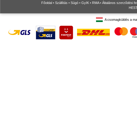
Főoldal
•
Szállítás
•
Súgó
•
GyIK
•
RMA
•
Általános szerződési fe
HESTO
A csomagküldés a ma