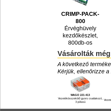
CRIMP-PACK-
800
Érvéghüvely
kezdőkészlet,
800db-os
Vásárolták még
A következő termékek
Kérjük, ellenőrizze a
WAGO 221-413
Vezetékösszekötő gyors csatlakozó,
Vezet
3 pólusú