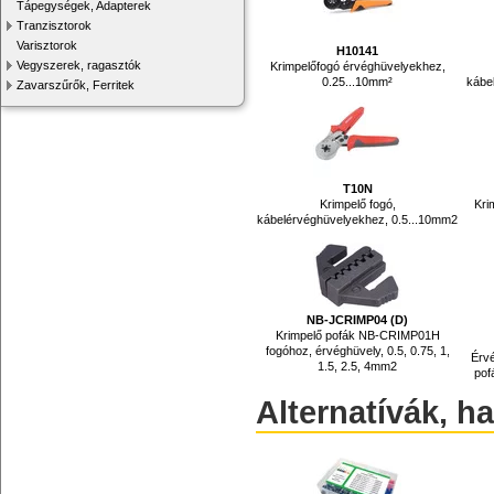
Tápegységek, Adapterek
Tranzisztorok
Varisztorok
H10141
Vegyszerek, ragasztók
Krimpelőfogó érvéghüvelyekhez,
0.25...10mm²
kábe
Zavarszűrők, Ferritek
T10N
Krimpelő fogó,
Kri
kábelérvéghüvelyekhez, 0.5...10mm2
NB-JCRIMP04 (D)
Krimpelő pofák NB-CRIMP01H
fogóhoz, érvéghüvely, 0.5, 0.75, 1,
Érv
1.5, 2.5, 4mm2
pof
Alternatívák, h