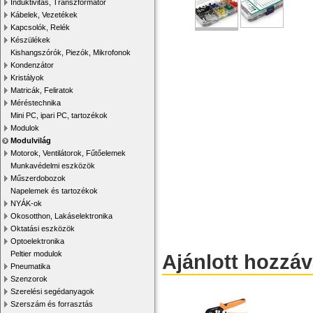
Induktivitás, Transzformátor
Kábelek, Vezetékek
Kapcsolók, Relék
Készülékek
Kishangszórók, Piezók, Mikrofonok
Kondenzátor
Kristályok
Matricák, Feliratok
Méréstechnika
Mini PC, ipari PC, tartozékok
Modulok
Modulvilág
Motorok, Ventilátorok, Fűtőelemek
Munkavédelmi eszközök
Műszerdobozok
Napelemek és tartozékok
NYÁK-ok
Okosotthon, Lakáselektronika
Oktatási eszközök
Optoelektronika
Peltier modulok
Ajánlott hozzá
Pneumatika
Szenzorok
Szerelési segédanyagok
Szerszám és forrasztás