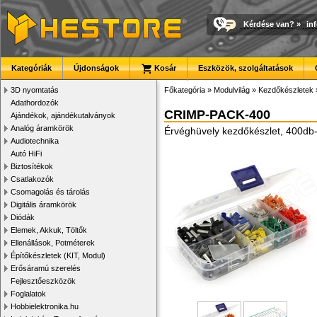
Kérdése van?
»
in
Kategóriák
Újdonságok
Kosár
Eszközök, szolgáltatások
3D nyomtatás
Főkategória
»
Modulvilág
»
Kezdőkészletek
Adathordozók
CRIMP-PACK-400
Ajándékok, ajándékutalványok
Analóg áramkörök
Érvéghüvely kezdőkészlet, 400db
Audiotechnika
Autó HiFi
Biztosítékok
Csatlakozók
Csomagolás és tárolás
Digitális áramkörök
Diódák
Elemek, Akkuk, Töltők
Ellenállások, Potméterek
Építőkészletek (KIT, Modul)
Erősáramú szerelés
Fejlesztőeszközök
Foglalatok
Hobbielektronika.hu