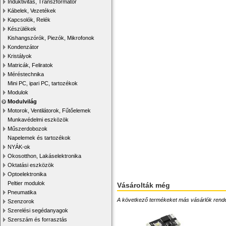
Induktivitás, Transzformátor
Kábelek, Vezetékek
Kapcsolók, Relék
Készülékek
Kishangszórók, Piezók, Mikrofonok
Kondenzátor
Kristályok
Matricák, Feliratok
Méréstechnika
Mini PC, ipari PC, tartozékok
Modulok
Modulvilág
Motorok, Ventilátorok, Fűtőelemek
Munkavédelmi eszközök
Műszerdobozok
Napelemek és tartozékok
NYÁK-ok
Okosotthon, Lakáselektronika
Oktatási eszközök
Optoelektronika
Peltier modulok
Vásárolták még
Pneumatika
A következő termékeket más vásárlók rendelték
Szenzorok
Szerelési segédanyagok
Szerszám és forrasztás