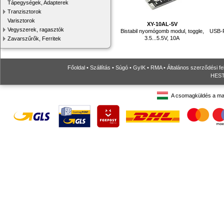
Tápegységek, Adapterek
Tranzisztorok
Varisztorok
XY-10AL-5V
Vegyszerek, ragasztók
Bistabil nyomógomb modul, toggle,
USB-R
3.5...5.5V, 10A
Zavarszűrők, Ferritek
Főoldal
•
Szállítás
•
Súgó
•
GyIK
•
RMA
•
Általános szerződési fe
HESTO
A csomagküldés a ma