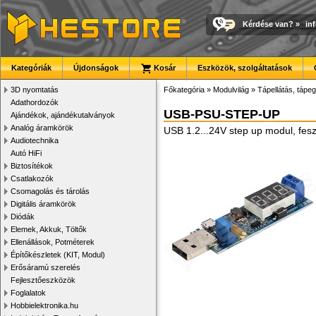
Kérdése van?
»
in
Kategóriák
Újdonságok
Kosár
Eszközök, szolgáltatások
3D nyomtatás
Főkategória
»
Modulvilág
»
Tápellátás, tápeg
Adathordozók
USB-PSU-STEP-UP
Ajándékok, ajándékutalványok
Analóg áramkörök
USB 1.2...24V step up modul, feszü
Audiotechnika
Autó HiFi
Biztosítékok
Csatlakozók
Csomagolás és tárolás
Digitális áramkörök
Diódák
Elemek, Akkuk, Töltők
Ellenállások, Potméterek
Építőkészletek (KIT, Modul)
Erősáramú szerelés
Fejlesztőeszközök
Foglalatok
Hobbielektronika.hu