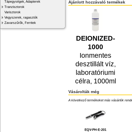
Ajánlott hozzávaló termékek
Tápegységek, Adapterek
Tranzisztorok
Varisztorok
Vegyszerek, ragasztók
Zavarszűrők, Ferritek
DEIONIZED-
1000
Ionmentes
desztillált víz,
laboratóriumi
célra, 1000ml
Vásárolták még
A következő termékeket más vásárlók rendelték
EQV-PH-E-201