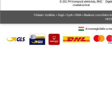
E-201 PH kompozit elektróda, BNC
Digit
csatlakozóval
Főoldal
•
Szállítás
•
Súgó
•
GyIK
•
RMA
•
Általános szerződési fe
HESTO
A csomagküldés a ma