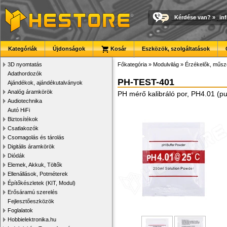
Kérdése van?
»
in
Kategóriák
Újdonságok
Kosár
Eszközök, szolgáltatások
3D nyomtatás
Főkategória
»
Modulvilág
»
Érzékelők, műsz
Adathordozók
PH-TEST-401
Ajándékok, ajándékutalványok
Analóg áramkörök
PH mérő kalibráló por, PH4.01 (pu
Audiotechnika
Autó HiFi
Biztosítékok
Csatlakozók
Csomagolás és tárolás
Digitális áramkörök
Diódák
Elemek, Akkuk, Töltők
Ellenállások, Potméterek
Építőkészletek (KIT, Modul)
Erősáramú szerelés
Fejlesztőeszközök
Foglalatok
Hobbielektronika.hu