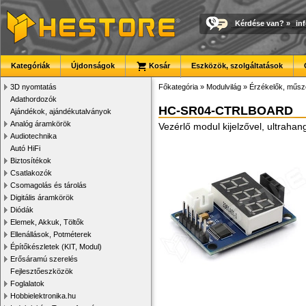
Kérdése van?
»
in
Kategóriák
Újdonságok
Kosár
Eszközök, szolgáltatások
3D nyomtatás
Főkategória
»
Modulvilág
»
Érzékelők, műsz
Adathordozók
HC-SR04-CTRLBOARD
Ajándékok, ajándékutalványok
Analóg áramkörök
Vezérlő modul kijelzővel, ultrah
Audiotechnika
Autó HiFi
Biztosítékok
Csatlakozók
Csomagolás és tárolás
Digitális áramkörök
Diódák
Elemek, Akkuk, Töltők
Ellenállások, Potméterek
Építőkészletek (KIT, Modul)
Erősáramú szerelés
Fejlesztőeszközök
Foglalatok
Hobbielektronika.hu