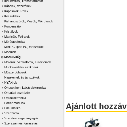
Induktivitás, Transzformátor
Kábelek, Vezetékek
Kapcsolók, Relék
Készülékek
Kishangszórók, Piezók, Mikrofonok
Kondenzátor
Kristályok
Matricák, Feliratok
Méréstechnika
Mini PC, ipari PC, tartozékok
Modulok
Modulvilág
Motorok, Ventilátorok, Fűtőelemek
Munkavédelmi eszközök
Műszerdobozok
Napelemek és tartozékok
NYÁK-ok
Okosotthon, Lakáselektronika
Oktatási eszközök
Optoelektronika
Peltier modulok
Ajánlott hozzá
Pneumatika
Szenzorok
Szerelési segédanyagok
Szerszám és forrasztás