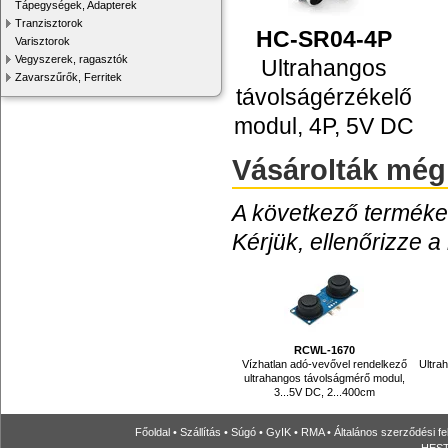
Tápegységek, Adapterek
Tranzisztorok
HC-SR04-4P
Varisztorok
Vegyszerek, ragasztók
Ultrahangos
Zavarszűrők, Ferritek
távolságérzékelő
modul, 4P, 5V DC
Vásárolták még
A következő termékek
Kérjük, ellenőrizze a
RCWL-1670
Vízhatlan adó-vevővel rendelkező
Ultra
ultrahangos távolságmérő modul,
3...5V DC, 2...400cm
Főoldal
•
Szállítás
•
Súgó
•
GyIK
•
RMA
•
Általános szerződési fe
HESTO