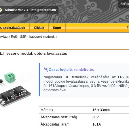
Belép
Kérdése van?
»
info@hestore.hu
T
, szolgáltatások
Cikkek
Súgó
lvilág
»
Relé-, SSR-, kapcsoló modulok
»
 vezérlő modul, opto-s leválasztás
Összefoglaló, rendeltetés
Nagyáramú DC terhelések vezérlésére az LR7
modul optikai leválasztással védi a vezérlőelektronik
és 161A kapcsolására képes, 3.3-5V vezérlőfeszültsé
optocsatolóval.
Méretek
16 x 33mm
Átkapcsolási feszültség
30V
Átkapcsolási áram
161A