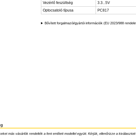
Vezérlő feszültség
3.3...5V
Optocsatoló típusa
PC817
Bővített forgalmazói/gyártói információk (EU 2023/988 rendele
ég
ket más vásárlók rendelték a fent említett modellel együtt. Kérjük, ellenőrizze a kiválasztott