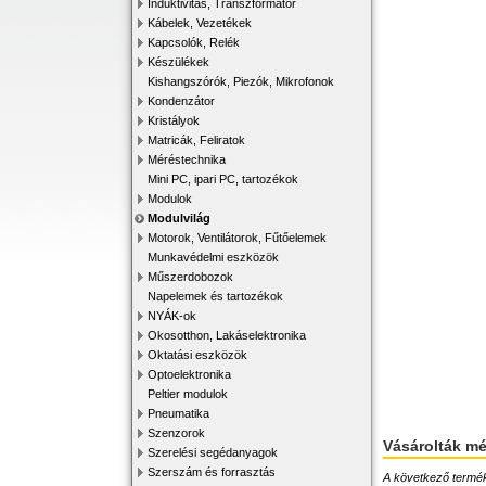
Induktivitás, Transzformátor
Kábelek, Vezetékek
Kapcsolók, Relék
Készülékek
Kishangszórók, Piezók, Mikrofonok
Kondenzátor
Kristályok
Matricák, Feliratok
Méréstechnika
Mini PC, ipari PC, tartozékok
Modulok
Modulvilág
Motorok, Ventilátorok, Fűtőelemek
Munkavédelmi eszközök
Műszerdobozok
Napelemek és tartozékok
NYÁK-ok
Okosotthon, Lakáselektronika
Oktatási eszközök
Optoelektronika
Peltier modulok
Pneumatika
Szenzorok
Vásárolták m
Szerelési segédanyagok
Szerszám és forrasztás
A következő terméke