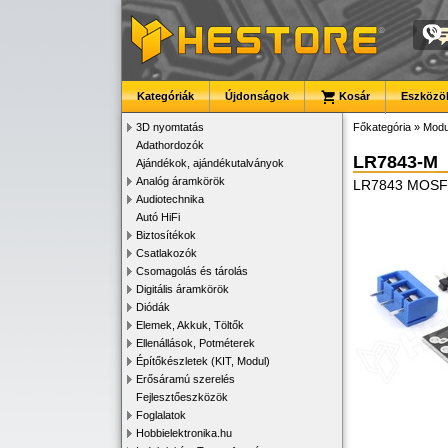
Kategóriák
Újdonságok
Kosár
Eszközök
3D nyomtatás
Főkategória
»
Modu
Adathordozók
LR7843-M
Ajándékok, ajándékutalványok
Analóg áramkörök
LR7843 MOSFET
Audiotechnika
Autó HiFi
Biztosítékok
Csatlakozók
Csomagolás és tárolás
Digitális áramkörök
Diódák
Elemek, Akkuk, Töltők
Ellenállások, Potméterek
Építőkészletek (KIT, Modul)
Erősáramú szerelés
Fejlesztőeszközök
Foglalatok
Hobbielektronika.hu