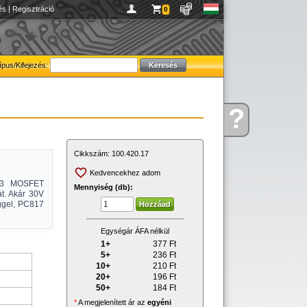
és
|
Regisztráció
0
ípus/Kifejezés:
?
Kérdése
van
Cikkszám:
100.420.17
Kedvencekhez adom
843 MOSFET
Mennyiség (db):
át. Akár 30V
ggel, PC817
Egységár ÁFA nélkül
1+
377
Ft
5+
236
Ft
10+
210
Ft
20+
196
Ft
50+
184
Ft
*
A megjelenített ár az
egyéni