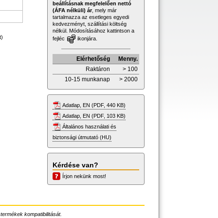
beállításnak megfelelően nettó
(ÁFA nélküli) ár
, mely már
tartalmazza az esetleges egyedi
kedvezményt, szállítási költség
nélkül. Módosításához kattintson a
t)
fejléc
ikonjára.
Elérhetőség
Menny.
Raktáron
> 100
10-15 munkanap
> 2000
Adatlap, EN (PDF, 440 KB)
Adatlap, EN (PDF, 103 KB)
Általános használati és
biztonsági útmutató (HU)
Kérdése van?
Írjon nekünk most!
 termékek kompatibilitását.