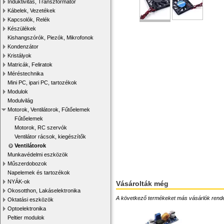
Induktivitás, Transzformátor
Kábelek, Vezetékek
Kapcsolók, Relék
Készülékek
Kishangszórók, Piezók, Mikrofonok
Kondenzátor
Kristályok
Matricák, Feliratok
Méréstechnika
Mini PC, ipari PC, tartozékok
Modulok
Modulvilág
Motorok, Ventilátorok, Fűtőelemek
Fűtőelemek
Motorok, RC szervók
Ventilátor rácsok, kiegészítők
Ventilátorok
Munkavédelmi eszközök
Műszerdobozok
Napelemek és tartozékok
NYÁK-ok
Vásárolták még
Okosotthon, Lakáselektronika
A következő termékeket más vásárlók rendelték
Oktatási eszközök
Optoelektronika
Peltier modulok