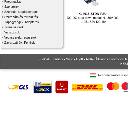
Pneumatika
Szenzorok
Szerelési segédanyagok
XL4015-STDN-PSU
Szerszám és forrasztás
DC-DC step down modul, 4...36V DC
- 1.25...32V DC, 5A
Tápegységek, Adapterek
Tranzisztorok
Varisztorok
Vegyszerek, ragasztók
Zavarszűrők, Ferritek
Főoldal
•
Szállítás
•
Súgó
•
GyIK
•
RMA
•
Általános szerződési fe
HESTO
A csomagküldés a ma