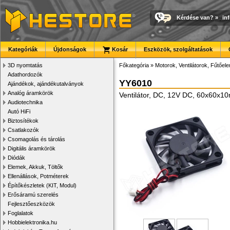
Kérdése van?
»
in
Kategóriák
Újdonságok
Kosár
Eszközök, szolgáltatások
3D nyomtatás
Főkategória
»
Motorok, Ventilátorok, Fűtőel
Adathordozók
YY6010
Ajándékok, ajándékutalványok
Analóg áramkörök
Ventilátor, DC, 12V DC, 60x60x10
Audiotechnika
Autó HiFi
Biztosítékok
Csatlakozók
Csomagolás és tárolás
Digitális áramkörök
Diódák
Elemek, Akkuk, Töltők
Ellenállások, Potméterek
Építőkészletek (KIT, Modul)
Erősáramú szerelés
Fejlesztőeszközök
Foglalatok
Hobbielektronika.hu