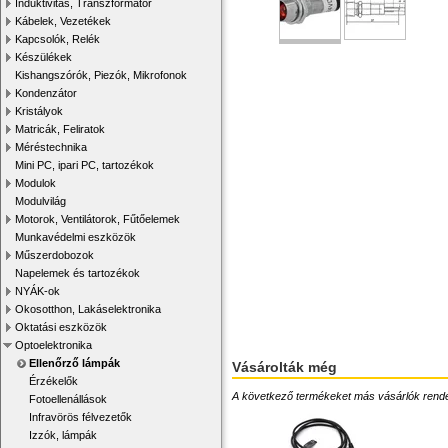
Induktivitás, Transzformátor
Kábelek, Vezetékek
Kapcsolók, Relék
Készülékek
Kishangszórók, Piezók, Mikrofonok
Kondenzátor
Kristályok
Matricák, Feliratok
Méréstechnika
Mini PC, ipari PC, tartozékok
Modulok
Modulvilág
Motorok, Ventilátorok, Fűtőelemek
Munkavédelmi eszközök
Műszerdobozok
Napelemek és tartozékok
NYÁK-ok
Okosotthon, Lakáselektronika
Oktatási eszközök
Optoelektronika
Ellenőrző lámpák
Vásárolták még
Érzékelők
A következő termékeket más vásárlók rendelték
Fotoellenállások
Infravörös félvezetők
Izzók, lámpák