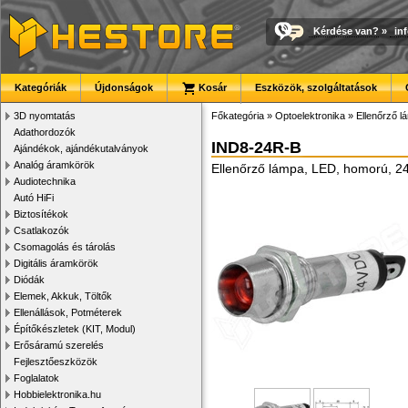
Kérdése van?
»
in
Kategóriák
Újdonságok
Kosár
Eszközök, szolgáltatások
3D nyomtatás
Főkategória
»
Optoelektronika
»
Ellenőrző 
Adathordozók
IND8-24R-B
Ajándékok, ajándékutalványok
Analóg áramkörök
Ellenőrző lámpa, LED, homorú, 2
Audiotechnika
Autó HiFi
Biztosítékok
Csatlakozók
Csomagolás és tárolás
Digitális áramkörök
Diódák
Elemek, Akkuk, Töltők
Ellenállások, Potméterek
Építőkészletek (KIT, Modul)
Erősáramú szerelés
Fejlesztőeszközök
Foglalatok
Hobbielektronika.hu