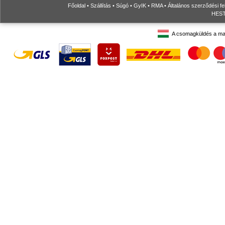
Főoldal
•
Szállítás
•
Súgó
•
GyIK
•
RMA
•
Általános szerződési fe
HESTO
A csomagküldés a ma