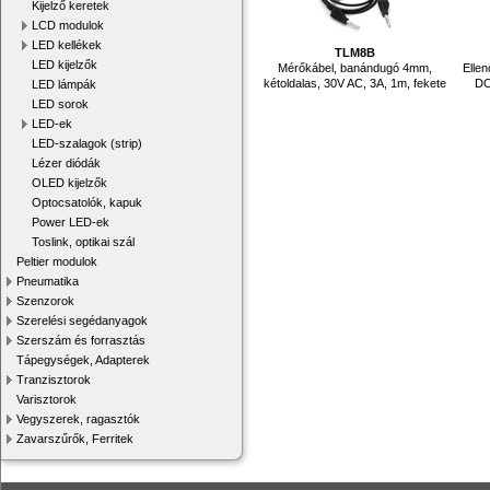
Kijelző keretek
LCD modulok
LED kellékek
TLM8B
LED kijelzők
Mérőkábel, banándugó 4mm,
Elle
kétoldalas, 30V AC, 3A, 1m, fekete
DC
LED lámpák
LED sorok
LED-ek
LED-szalagok (strip)
Lézer diódák
OLED kijelzők
Optocsatolók, kapuk
Power LED-ek
Toslink, optikai szál
Peltier modulok
Pneumatika
Szenzorok
Szerelési segédanyagok
Szerszám és forrasztás
Tápegységek, Adapterek
Tranzisztorok
Varisztorok
Vegyszerek, ragasztók
Zavarszűrők, Ferritek