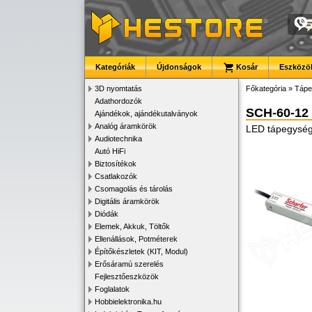
Kategóriák
Újdonságok
Kosár
Eszközök
3D nyomtatás
Főkategória
»
Tápe
Adathordozók
SCH-60-12
Ajándékok, ajándékutalványok
Analóg áramkörök
LED tápegység, 
Audiotechnika
Autó HiFi
Biztosítékok
Csatlakozók
Csomagolás és tárolás
Digitális áramkörök
Diódák
Elemek, Akkuk, Töltők
Ellenállások, Potméterek
Építőkészletek (KIT, Modul)
Erősáramú szerelés
Fejlesztőeszközök
Foglalatok
Hobbielektronika.hu