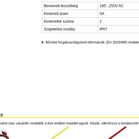
Bemeneti feszültség
185...250V AC
Kimeneti áram
5A
Kimenetek száma
1
Szigetelési osztály
IP67
Bővített forgalmazói/gyártói információk (EU 2023/988 rendele
ég
ket más vásárlók rendelték a fent említett modellel együtt. Kérjük, ellenőrizze a kiválasztott