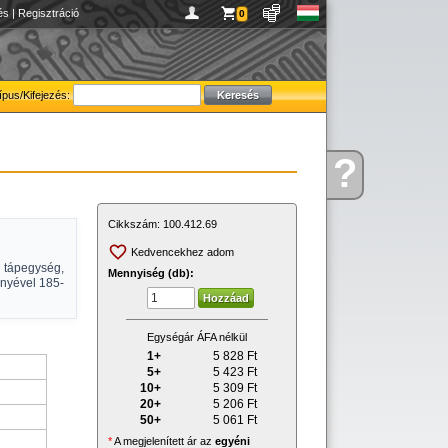
és
|
Regisztráció
0
ípus/Kifejezés:
?
Kérdése
van
Cikkszám:
100.412.69
Kedvencekhez adom
 tápegység,
Mennyiség (db):
ényével 185-
Egységár ÁFA nélkül
1+
5 828
Ft
5+
5 423
Ft
10+
5 309
Ft
20+
5 206
Ft
50+
5 061
Ft
*
A megjelenített ár az
egyéni