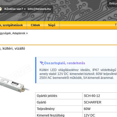
Belép
Kérdése van?
»
info@hestore.hu
T
, szolgáltatások
Cikkek
Súgó
gységek, Adapterek
»
kültéri, vízálló
Összefoglaló, rendeltetés
Kültéri LED világításokhoz ideális, IP67 védettségű
amely stabil 12V DC kimenetet biztosít. 60W teljesítm
250V AC bemenetről működik, 5A kimeneti árammal.
Gyártói jelölés
SCH-60-12
Gyártó
SCHARFER
Teljesítmény
60W
Kimeneti feszültség
12V DC