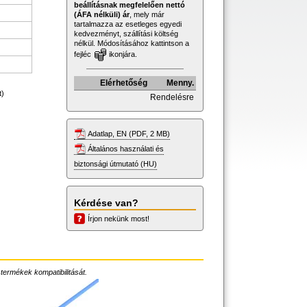
beállításnak megfelelően nettó
(ÁFA nélküli) ár
, mely már
tartalmazza az esetleges egyedi
kedvezményt, szállítási költség
nélkül. Módosításához kattintson a
fejléc
ikonjára.
Elérhetőség
Menny.
t)
Rendelésre
Adatlap, EN (PDF, 2 MB)
Általános használati és
biztonsági útmutató (HU)
Kérdése van?
Írjon nekünk most!
 termékek kompatibilitását.