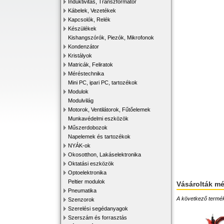
Induktivitás, Transzformátor
Kábelek, Vezetékek
Kapcsolók, Relék
Készülékek
Kishangszórók, Piezók, Mikrofonok
Kondenzátor
Kristályok
Matricák, Feliratok
Méréstechnika
Mini PC, ipari PC, tartozékok
Modulok
Modulvilág
Motorok, Ventilátorok, Fűtőelemek
Munkavédelmi eszközök
Műszerdobozok
Napelemek és tartozékok
NYÁK-ok
Okosotthon, Lakáselektronika
Oktatási eszközök
Optoelektronika
Peltier modulok
Vásárolták m
Pneumatika
A következő terméke
Szenzorok
Szerelési segédanyagok
Szerszám és forrasztás