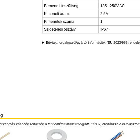
Bemeneti feszültség
185...250V AC
Kimeneti áram
2.5A
Kimenetek száma
1
Szigetelési osztály
IP67
Bővített forgalmazói/gyártói információk (EU 2023/988 rendele
ég
ket más vásárlók rendelték a fent említett modellel együtt. Kérjük, ellenőrizze a kiválasztott