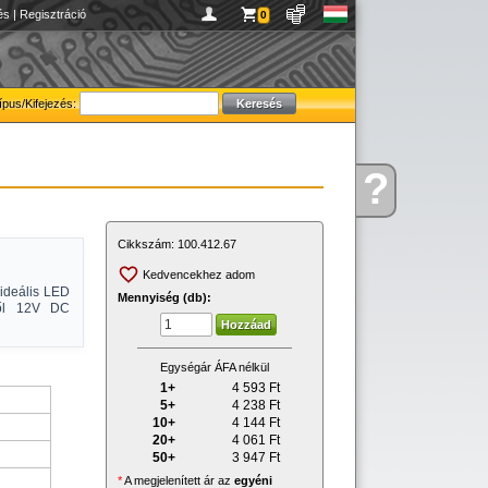
és
|
Regisztráció
0
ípus/Kifejezés:
?
Kérdése
van
Cikkszám:
100.412.67
Kedvencekhez adom
 ideális LED
Mennyiség (db):
ről 12V DC
Egységár ÁFA nélkül
1+
4 593
Ft
5+
4 238
Ft
10+
4 144
Ft
20+
4 061
Ft
50+
3 947
Ft
*
A megjelenített ár az
egyéni