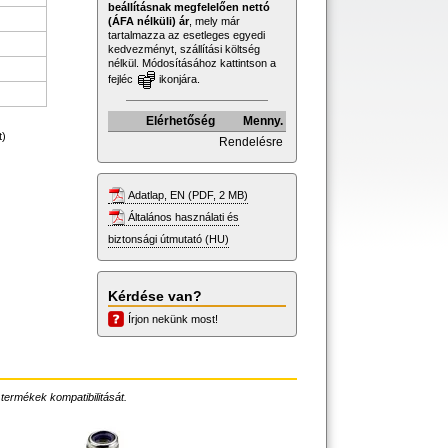
beállításnak megfelelően nettó
(ÁFA nélküli) ár
, mely már
tartalmazza az esetleges egyedi
kedvezményt, szállítási költség
nélkül. Módosításához kattintson a
fejléc
ikonjára.
Elérhetőség
Menny.
t)
Rendelésre
Adatlap, EN (PDF, 2 MB)
Általános használati és
biztonsági útmutató (HU)
Kérdése van?
Írjon nekünk most!
 termékek kompatibilitását.