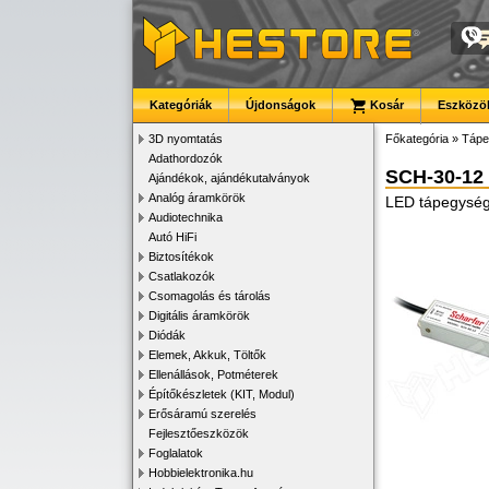
Kategóriák
Újdonságok
Kosár
Eszközök
3D nyomtatás
Főkategória
»
Tápe
Adathordozók
SCH-30-12
Ajándékok, ajándékutalványok
Analóg áramkörök
LED tápegység, 
Audiotechnika
Autó HiFi
Biztosítékok
Csatlakozók
Csomagolás és tárolás
Digitális áramkörök
Diódák
Elemek, Akkuk, Töltők
Ellenállások, Potméterek
Építőkészletek (KIT, Modul)
Erősáramú szerelés
Fejlesztőeszközök
Foglalatok
Hobbielektronika.hu