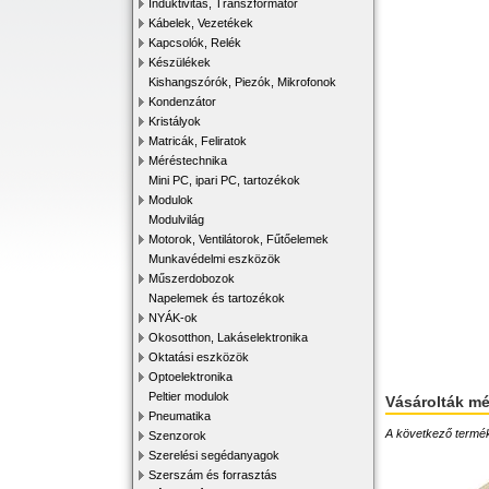
Induktivitás, Transzformátor
Kábelek, Vezetékek
Kapcsolók, Relék
Készülékek
Kishangszórók, Piezók, Mikrofonok
Kondenzátor
Kristályok
Matricák, Feliratok
Méréstechnika
Mini PC, ipari PC, tartozékok
Modulok
Modulvilág
Motorok, Ventilátorok, Fűtőelemek
Munkavédelmi eszközök
Műszerdobozok
Napelemek és tartozékok
NYÁK-ok
Okosotthon, Lakáselektronika
Oktatási eszközök
Optoelektronika
Peltier modulok
Vásárolták m
Pneumatika
A következő terméke
Szenzorok
Szerelési segédanyagok
Szerszám és forrasztás