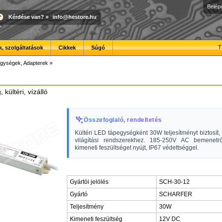
Belép
Kérdése van?
»
info@hestore.hu
T
, szolgáltatások
Cikkek
Súgó
gységek, Adapterek
»
kültéri, vízálló
Összefoglaló, rendeltetés
Kültéri LED tápegységként 30W teljesítményt biztosít,
világítási rendszerekhez. 185-250V AC bemenet
kimeneti feszültséget nyújt, IP67 védettséggel.
Gyártói jelölés
SCH-30-12
Gyártó
SCHARFER
Teljesítmény
30W
Kimeneti feszültség
12V DC