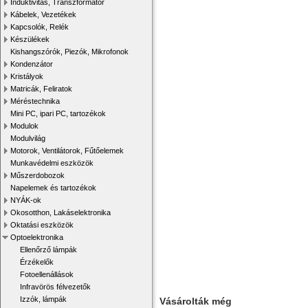
Induktivitás, Transzformátor
Kábelek, Vezetékek
Kapcsolók, Relék
Készülékek
Kishangszórók, Piezók, Mikrofonok
Kondenzátor
Kristályok
Matricák, Feliratok
Méréstechnika
Mini PC, ipari PC, tartozékok
Modulok
Modulvilág
Motorok, Ventilátorok, Fűtőelemek
Munkavédelmi eszközök
Műszerdobozok
Napelemek és tartozékok
NYÁK-ok
Okosotthon, Lakáselektronika
Oktatási eszközök
Optoelektronika
Ellenőrző lámpák
Érzékelők
Fotoellenállások
Infravörös félvezetők
Izzók, lámpák
Vásárolták még