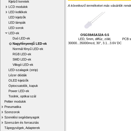
Kijelző keretek
A következő termékeket más vásárlók rendelték
LCD modulok
LED kellékek
LED kijelzők
LED lámpák
LED sorok
LED-ek
OSG59A5A32A-0.5
Duó LED-ek
LED, 5mm, diffúz, zöld,
PCB s
30000...35000mcd, 30°, 3.1...3.6V DC
Nagyfényerejű LED-ek
Normál fényű LED-ek
RGB LED-ek
SMD LED-ek
Villogó LED-ek
LED-szalagok (strip)
Lézer diódák
OLED kijelzők
Optocsatolók, kapuk
Power LED-ek
Toslink, optikai szál
Peltier modulok
Pneumatika
Szenzorok
Szerelési segédanyagok
Szerszám és forrasztás
Tápegységek, Adapterek