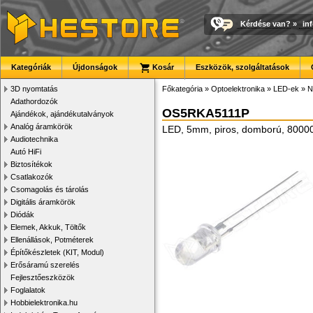
Kérdése van?
»
in
Kategóriák
Újdonságok
Kosár
Eszközök, szolgáltatások
3D nyomtatás
Főkategória
»
Optoelektronika
»
LED-ek
»
N
Adathordozók
OS5RKA5111P
Ajándékok, ajándékutalványok
Analóg áramkörök
LED, 5mm, piros, domború, 80000
Audiotechnika
Autó HiFi
Biztosítékok
Csatlakozók
Csomagolás és tárolás
Digitális áramkörök
Diódák
Elemek, Akkuk, Töltők
Ellenállások, Potméterek
Építőkészletek (KIT, Modul)
Erősáramú szerelés
Fejlesztőeszközök
Foglalatok
Hobbielektronika.hu