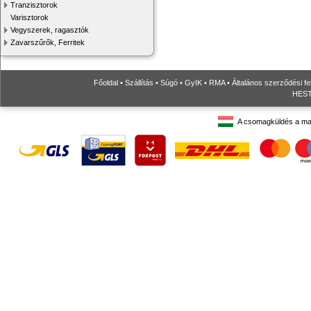
Tranzisztorok
Varisztorok
Vegyszerek, ragasztók
Zavarszűrők, Ferritek
Főoldal
•
Szállítás
•
Súgó
•
GyIK
•
RMA
•
Általános szerződési fe
HESTO
A csomagküldés a ma