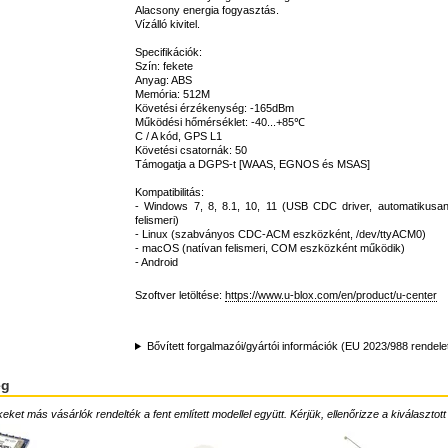
Alacsony energia fogyasztás.
Vízálló kivitel.
Specifikációk:
Szín: fekete
Anyag: ABS
Memória: 512M
Követési érzékenység: -165dBm
Működési hőmérséklet: -40...+85℃
C / A kód, GPS L1
Követési csatornák: 50
Támogatja a DGPS-t [WAAS, EGNOS és MSAS]
Kompatibilitás:
- Windows 7, 8, 8.1, 10, 11 (USB CDC driver, automatikus
felismeri)
- Linux (szabványos CDC-ACM eszközként, /dev/ttyACM0)
- macOS (natívan felismeri, COM eszközként működik)
- Android
Szoftver letöltése:
https://www.u-blox.com/en/product/u-center
Bővített forgalmazói/gyártói információk (EU 2023/988 rendele
ég
ket más vásárlók rendelték a fent említett modellel együtt. Kérjük, ellenőrizze a kiválasztott