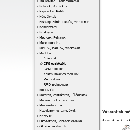
Induktivitás, Transzformátor
Kábelek, Vezetékek
Kapcsolók, Relék
Készülékek
Kishangszórók, Piezók, Mikrofonok
Kondenzátor
Kristályok
Matricák, Feliratok
Méréstechnika
Mini PC, ipari PC, tartozékok
Modulok
Antennák
GPS eszközök
GSM modulok
Kommunikációs modulok
RF modulok
RFID technológia
Modulvilág
Motorok, Ventilátorok, Fűtőelemek
Munkavédelmi eszközök
Műszerdobozok
Napelemek és tartozékok
Vásárolták m
NYÁK-ok
A következő terméke
Okosotthon, Lakáselektronika
Oktatási eszközök