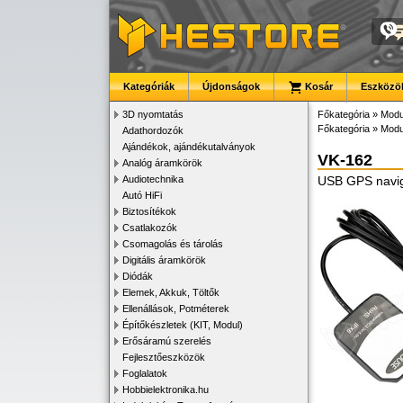
Kategóriák
Újdonságok
Kosár
Eszközök
3D nyomtatás
Főkategória
»
Modu
Főkategória
»
Modu
Adathordozók
Ajándékok, ajándékutalványok
VK-162
Analóg áramkörök
Audiotechnika
USB GPS navig
Autó HiFi
Biztosítékok
Csatlakozók
Csomagolás és tárolás
Digitális áramkörök
Diódák
Elemek, Akkuk, Töltők
Ellenállások, Potméterek
Építőkészletek (KIT, Modul)
Erősáramú szerelés
Fejlesztőeszközök
Foglalatok
Hobbielektronika.hu