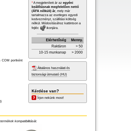
*
A megjelenített ár az
egyéni
beállításnak megfelelően nettó
(ÁFA nélküli) ár
, mely már
tartalmazza az esetleges egyedi
kedvezményt, szállítási költség
nélkül. Módosításához kattintson a
fejléc
ikonjára.
Elérhetőség
Menny.
Raktáron
> 50
10-15 munkanap
> 2000
an COM portként
Általános használati és
biztonsági útmutató (HU)
Kérdése van?
Írjon nekünk most!
t)
 termékek kompatibilitását.