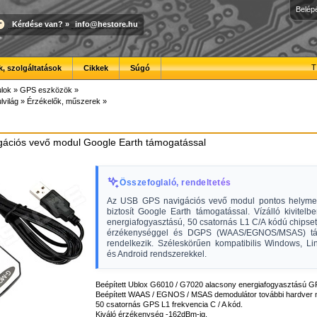
Belép
Kérdése van?
»
info@hestore.hu
T
, szolgáltatások
Cikkek
Súgó
lok
»
GPS eszközök
»
lvilág
»
Érzékelők, műszerek
»
ációs vevő modul Google Earth támogatással
Összefoglaló, rendeltetés
Az USB GPS navigációs vevő modul pontos helyme
biztosít Google Earth támogatással. Vízálló kivitelb
energiafogyasztású, 50 csatornás L1 C/A kódú chipse
érzékenységgel és DGPS (WAAS/EGNOS/MSAS) tá
rendelkezik. Széleskörűen kompatibilis Windows, L
és Android rendszerekkel.
Beépített Ublox G6010 / G7020 alacsony energiafogyasztású GP
Beépített WAAS / EGNOS / MSAS demodulátor további hardver n
50 csatornás GPS L1 frekvencia C / A kód.
Kiváló érzékenység -162dBm-ig.