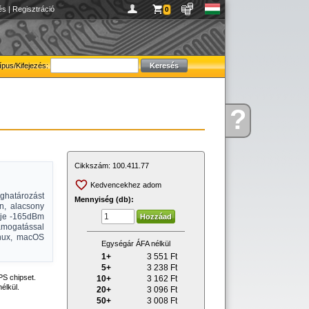
és
|
Regisztráció
0
ípus/Kifejezés:
?
Kérdése
van
Cikkszám:
100.411.77
Kedvencekhez adom
ghatározást
Mennyiség (db):
en, alacsony
tje -165dBm
mogatással
inux, macOS
Egységár ÁFA nélkül
1+
3 551
Ft
5+
3 238
Ft
S chipset.
10+
3 162
Ft
élkül.
20+
3 096
Ft
50+
3 008
Ft