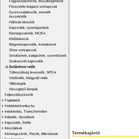
Fogyasztásmérők, feszültségmérők
Fővezetéki leágazó sorkapcsok
Gyorscsatlakozók, vezeték
összekötők
Hálózati elosztók
Kapcsolók, nyomógombok
Kismegszakítók, MCB-k
Kötődobozok
Mágneskapcsolók, kontaktorok
Sínes sorkapcsok
Sorolósínek, kalapsínek, szerelősínek
Szakaszoló kapcsolók
Szilárdtest relék
Túlfeszültség levezetők, SPD-k
Védőrelék, felügyelő relék
Villásdugók
Visszajelző lámpák
Fejlesztőeszközök
Foglalatok
Hobbielektronika.hu
Induktivitás, Transzformátor
Kábelek, Vezetékek
Kapcsolók, Relék
Készülékek
Termékajánló
Kishangszórók, Piezók, Mikrofonok