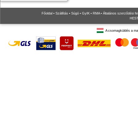
Főoldal
•
Szállítás
•
Súgó
•
GyIK
•
RMA
•
Általános szerződési fe
HESTO
A csomagküldés a ma