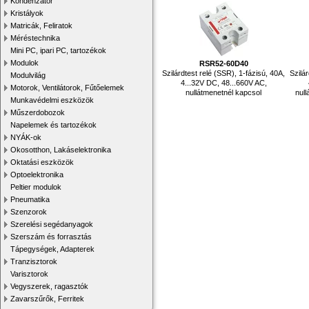
Kondenzátor
Kristályok
Matricák, Feliratok
Méréstechnika
Mini PC, ipari PC, tartozékok
Modulok
RSR52-60D40
Szilárdtest relé (SSR), 1-fázisú, 40A,
Szilá
Modulvilág
4...32V DC, 48...660V AC,
Motorok, Ventilátorok, Fűtőelemek
nullátmenetnél kapcsol
nul
Munkavédelmi eszközök
Műszerdobozok
Napelemek és tartozékok
NYÁK-ok
Okosotthon, Lakáselektronika
Oktatási eszközök
Optoelektronika
Peltier modulok
Pneumatika
Szenzorok
Szerelési segédanyagok
Szerszám és forrasztás
Tápegységek, Adapterek
Tranzisztorok
Varisztorok
Vegyszerek, ragasztók
Zavarszűrők, Ferritek