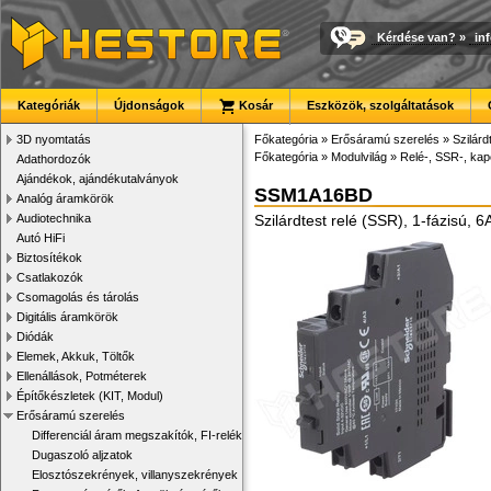
Kérdése van?
»
in
Kategóriák
Újdonságok
Kosár
Eszközök, szolgáltatások
3D nyomtatás
Főkategória
»
Erősáramú szerelés
»
Szilárd
Főkategória
»
Modulvilág
»
Relé-, SSR-, ka
Adathordozók
Ajándékok, ajándékutalványok
SSM1A16BD
Analóg áramkörök
Audiotechnika
Szilárdtest relé (SSR), 1-fázisú, 
Autó HiFi
Biztosítékok
Csatlakozók
Csomagolás és tárolás
Digitális áramkörök
Diódák
Elemek, Akkuk, Töltők
Ellenállások, Potméterek
Építőkészletek (KIT, Modul)
Erősáramú szerelés
Differenciál áram megszakítók, FI-relék
Dugaszoló aljzatok
Elosztószekrények, villanyszekrények