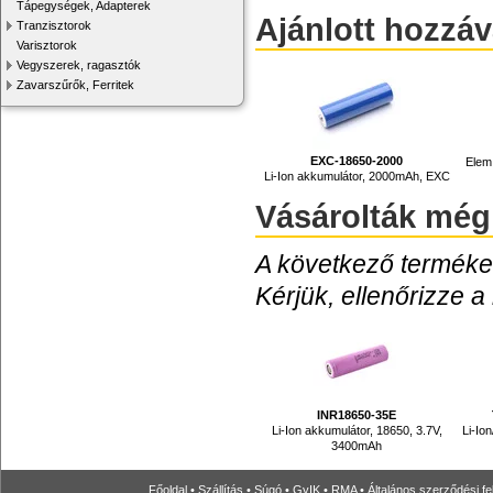
Tápegységek, Adapterek
Ajánlott hozzá
Tranzisztorok
Varisztorok
Vegyszerek, ragasztók
Zavarszűrők, Ferritek
EXC-18650-2000
Elem 
Li-Ion akkumulátor, 2000mAh, EXC
Vásárolták még
A következő termékek
Kérjük, ellenőrizze a
INR18650-35E
Li-Ion akkumulátor, 18650, 3.7V,
Li-Ion
3400mAh
Főoldal
•
Szállítás
•
Súgó
•
GyIK
•
RMA
•
Általános szerződési fe