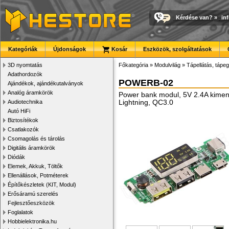
Kérdése van?
»
in
Kategóriák
Újdonságok
Kosár
Eszközök, szolgáltatások
3D nyomtatás
Főkategória
»
Modulvilág
»
Tápellátás, tápeg
Adathordozók
POWERB-02
Ajándékok, ajándékutalványok
Analóg áramkörök
Power bank modul, 5V 2.4A kimene
Lightning, QC3.0
Audiotechnika
Autó HiFi
Biztosítékok
Csatlakozók
Csomagolás és tárolás
Digitális áramkörök
Diódák
Elemek, Akkuk, Töltők
Ellenállások, Potméterek
Építőkészletek (KIT, Modul)
Erősáramú szerelés
Fejlesztőeszközök
Foglalatok
Hobbielektronika.hu