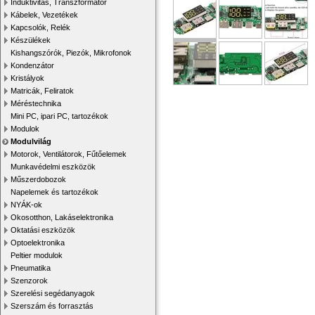
Induktivitás, Transzformátor
Kábelek, Vezetékek
Kapcsolók, Relék
Készülékek
Kishangszórók, Piezók, Mikrofonok
Kondenzátor
Kristályok
Matricák, Feliratok
Méréstechnika
Mini PC, ipari PC, tartozékok
Modulok
Modulvilág
Motorok, Ventilátorok, Fűtőelemek
Munkavédelmi eszközök
Műszerdobozok
Napelemek és tartozékok
NYÁK-ok
Okosotthon, Lakáselektronika
Oktatási eszközök
Optoelektronika
Peltier modulok
Pneumatika
Szenzorok
Szerelési segédanyagok
Szerszám és forrasztás