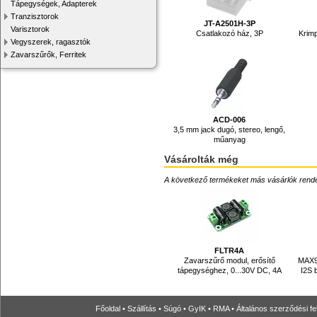
Tápegységek, Adapterek
Tranzisztorok
JT-A2501H-3P
Varisztorok
Csatlakozó ház, 3P
Krim
Vegyszerek, ragasztók
Zavarszűrők, Ferritek
ACD-006
3,5 mm jack dugó, stereo, lengő,
műanyag
Vásárolták még
A következő termékeket más vásárlók rendelték
FLTR4A
Zavarszűrő modul, erősítő
MAX98
tápegységhez, 0...30V DC, 4A
I2S 
Főoldal
•
Szállítás
•
Súgó
•
GyIK
•
RMA
•
Általános szerződési fe