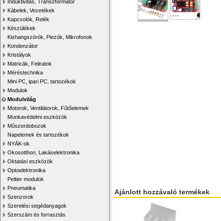
Induktivitás, Transzformátor
Kábelek, Vezetékek
Kapcsolók, Relék
Készülékek
Kishangszórók, Piezók, Mikrofonok
Kondenzátor
Kristályok
Matricák, Feliratok
Méréstechnika
Mini PC, ipari PC, tartozékok
Modulok
Modulvilág
Motorok, Ventilátorok, Fűtőelemek
Munkavédelmi eszközök
Műszerdobozok
Napelemek és tartozékok
NYÁK-ok
Okosotthon, Lakáselektronika
Oktatási eszközök
Optoelektronika
Peltier modulok
Pneumatika
Ajánlott hozzávaló termékek
Szenzorok
Szerelési segédanyagok
Szerszám és forrasztás