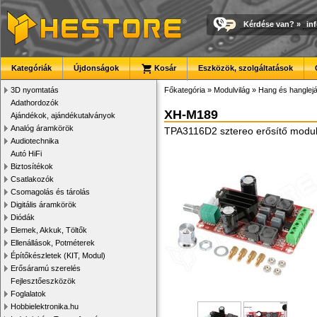
Kérdése van?
»
in
Kategóriák
Újdonságok
Kosár
Eszközök, szolgáltatások
3D nyomtatás
Főkategória
»
Modulvilág
»
Hang és hanglej
Adathordozók
XH-M189
Ajándékok, ajándékutalványok
Analóg áramkörök
TPA3116D2 sztereo erősítő modu
Audiotechnika
Autó HiFi
Biztosítékok
Csatlakozók
Csomagolás és tárolás
Digitális áramkörök
Diódák
Elemek, Akkuk, Töltők
Ellenállások, Potméterek
Építőkészletek (KIT, Modul)
Erősáramú szerelés
Fejlesztőeszközök
Foglalatok
Hobbielektronika.hu