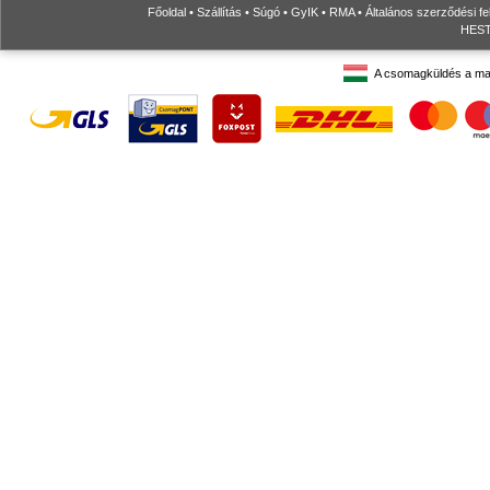
Főoldal
•
Szállítás
•
Súgó
•
GyIK
•
RMA
•
Általános szerződési fe
HESTO
A csomagküldés a ma