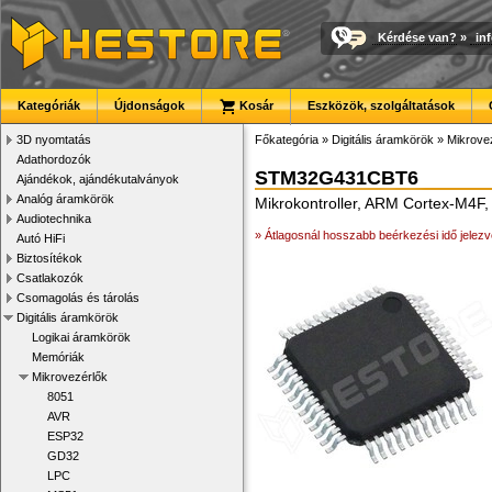
Kérdése van?
»
in
Kategóriák
Újdonságok
Kosár
Eszközök, szolgáltatások
3D nyomtatás
Főkategória
»
Digitális áramkörök
»
Mikrove
Adathordozók
STM32G431CBT6
Ajándékok, ajándékutalványok
Analóg áramkörök
Mikrokontroller, ARM Cortex-M4F
Audiotechnika
» Átlagosnál hosszabb beérkezési idő jelezv
Autó HiFi
Biztosítékok
Csatlakozók
Csomagolás és tárolás
Digitális áramkörök
Logikai áramkörök
Memóriák
Mikrovezérlők
8051
AVR
ESP32
GD32
LPC