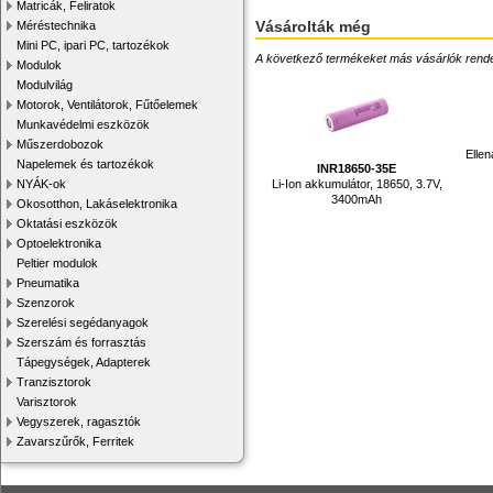
Matricák, Feliratok
Vásárolták még
Méréstechnika
Mini PC, ipari PC, tartozékok
A következő termékeket más vásárlók rendelték
Modulok
Modulvilág
Motorok, Ventilátorok, Fűtőelemek
Munkavédelmi eszközök
Műszerdobozok
Elle
Napelemek és tartozékok
INR18650-35E
NYÁK-ok
Li-Ion akkumulátor, 18650, 3.7V,
3400mAh
Okosotthon, Lakáselektronika
Oktatási eszközök
Optoelektronika
Peltier modulok
Pneumatika
Szenzorok
Szerelési segédanyagok
Szerszám és forrasztás
Tápegységek, Adapterek
Tranzisztorok
Varisztorok
Vegyszerek, ragasztók
Zavarszűrők, Ferritek