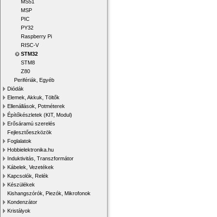
MS51
MSP
PIC
PY32
Raspberry Pi
RISC-V
STM32
STM8
Z80
Perifériák, Egyéb
Diódák
Elemek, Akkuk, Töltők
Ellenállások, Potméterek
Építőkészletek (KIT, Modul)
Erősáramú szerelés
Fejlesztőeszközök
Foglalatok
Hobbielektronika.hu
Induktivitás, Transzformátor
Kábelek, Vezetékek
Kapcsolók, Relék
Készülékek
Kishangszórók, Piezók, Mikrofonok
Kondenzátor
Kristályok