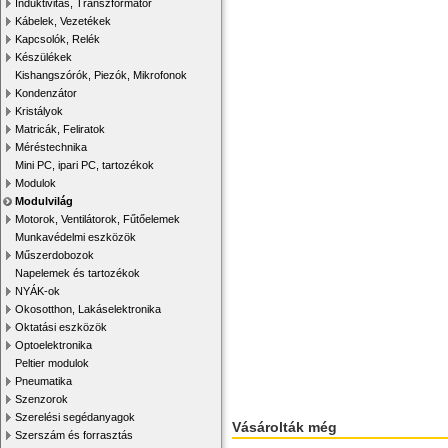
Induktivitás, Transzformátor
Kábelek, Vezetékek
Kapcsolók, Relék
Készülékek
Kishangszórók, Piezók, Mikrofonok
Kondenzátor
Kristályok
Matricák, Feliratok
Méréstechnika
Mini PC, ipari PC, tartozékok
Modulok
Modulvilág
Motorok, Ventilátorok, Fűtőelemek
Munkavédelmi eszközök
Műszerdobozok
Napelemek és tartozékok
NYÁK-ok
Okosotthon, Lakáselektronika
Oktatási eszközök
Optoelektronika
Peltier modulok
Pneumatika
Szenzorok
Szerelési segédanyagok
Vásárolták még
Szerszám és forrasztás