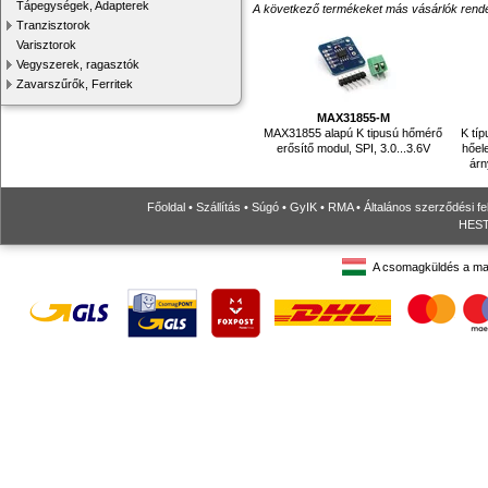
Tápegységek, Adapterek
A következő termékeket más vásárlók rendelték
Tranzisztorok
Varisztorok
Vegyszerek, ragasztók
Zavarszűrők, Ferritek
MAX31855-M
MAX31855 alapú K tipusú hőmérő
K tí
erősítő modul, SPI, 3.0...3.6V
hőel
árn
Főoldal
•
Szállítás
•
Súgó
•
GyIK
•
RMA
•
Általános szerződési fe
HESTO
A csomagküldés a ma