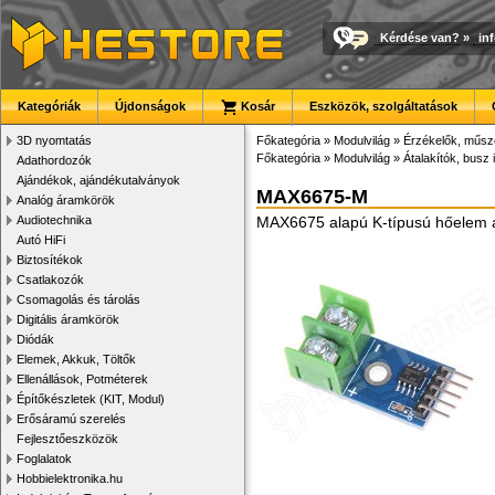
Kérdése van?
»
in
Kategóriák
Újdonságok
Kosár
Eszközök, szolgáltatások
3D nyomtatás
Főkategória
»
Modulvilág
»
Érzékelők, műsz
Főkategória
»
Modulvilág
»
Átalakítók, busz 
Adathordozók
Ajándékok, ajándékutalványok
MAX6675-M
Analóg áramkörök
Audiotechnika
MAX6675 alapú K-típusú hőelem á
Autó HiFi
Biztosítékok
Csatlakozók
Csomagolás és tárolás
Digitális áramkörök
Diódák
Elemek, Akkuk, Töltők
Ellenállások, Potméterek
Építőkészletek (KIT, Modul)
Erősáramú szerelés
Fejlesztőeszközök
Foglalatok
Hobbielektronika.hu