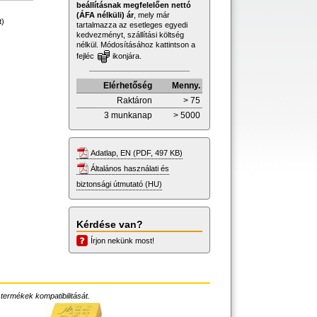
beállításnak megfelelően nettó
(ÁFA nélküli) ár
, mely már
t)
tartalmazza az esetleges egyedi
kedvezményt, szállítási költség
nélkül. Módosításához kattintson a
fejléc
ikonjára.
Elérhetőség
Menny.
Raktáron
> 75
3 munkanap
> 5000
Adatlap, EN (PDF, 497 KB)
Általános használati és
biztonsági útmutató (HU)
Kérdése van?
Írjon nekünk most!
 termékek kompatibilitását.