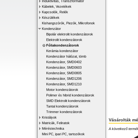
Induktivitás, Transzformátor
Kábelek, Vezetékek
Kapcsolók, Relék
Készülékek
Kishangszórók, Piezók, Mikrofonok
Kondenzátor
Bipolár elektrolit kondenzátorok
Elektrolit kondenzátorok
Fóliakondenzátorok
Kerámia kondenzátor
Kondenzátor hálózat, tömb
Kondenzátor, SMD0402
Kondenzátor, SMD0603
Kondenzátor, SMD0805
Kondenzátor, SMD1206
Kondenzátor, SMD1210
Motor kondenzátorok
Polimer és hibrid kondenzátorok
SMD Elektrolit kondenzátorok
Tantal kondenzátorok
Trimmer kondenzátorok
Kristályok
Vásárolták m
Matricák, Feliratok
Méréstechnika
A következő terméke
Mini PC, ipari PC, tartozékok