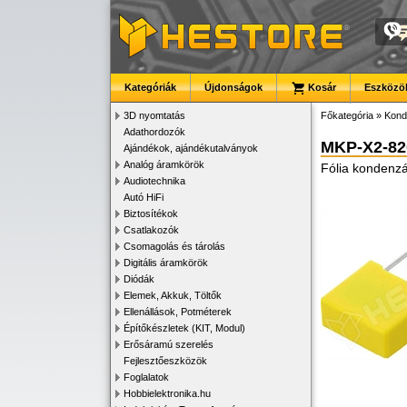
Kategóriák
Újdonságok
Kosár
Eszközök
3D nyomtatás
Főkategória
»
Kond
Adathordozók
MKP-X2-82
Ajándékok, ajándékutalványok
Analóg áramkörök
Fólia kondenzá
Audiotechnika
Autó HiFi
Biztosítékok
Csatlakozók
Csomagolás és tárolás
Digitális áramkörök
Diódák
Elemek, Akkuk, Töltők
Ellenállások, Potméterek
Építőkészletek (KIT, Modul)
Erősáramú szerelés
Fejlesztőeszközök
Foglalatok
Hobbielektronika.hu