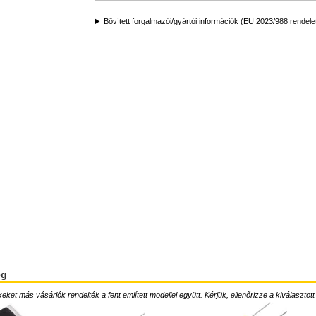
Bővített forgalmazói/gyártói információk (EU 2023/988 rendele
ég
ket más vásárlók rendelték a fent említett modellel együtt. Kérjük, ellenőrizze a kiválasztott