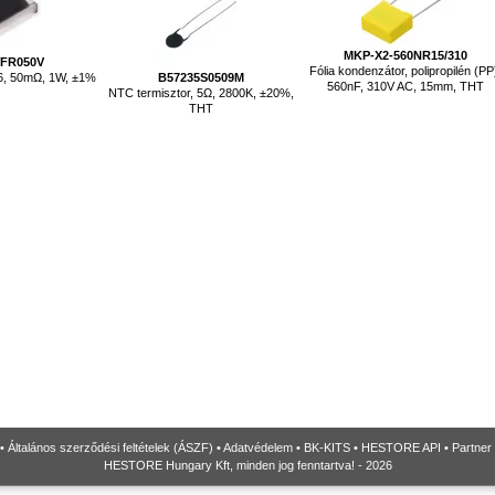
MKP-X2-560NR15/310
FR050V
Fólia kondenzátor, polipropilén (PP
06, 50mΩ, 1W, ±1%
B57235S0509M
560nF, 310V AC, 15mm, THT
NTC termisztor, 5Ω, 2800K, ±20%,
THT
•
Általános szerződési feltételek (ÁSZF)
•
Adatvédelem
•
BK-KITS
•
HESTORE API
•
Partner
HESTORE Hungary Kft, minden jog fenntartva! - 2026