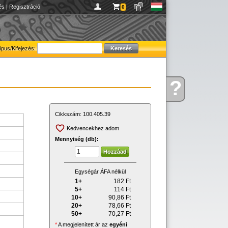
és
|
Regisztráció
0
ípus/Kifejezés:
?
Kérdése
van
Cikkszám:
100.405.39
Kedvencekhez adom
Mennyiség (db):
Egységár ÁFA nélkül
1+
182
Ft
5+
114
Ft
10+
90,86
Ft
20+
78,66
Ft
50+
70,27
Ft
*
A megjelenített ár az
egyéni