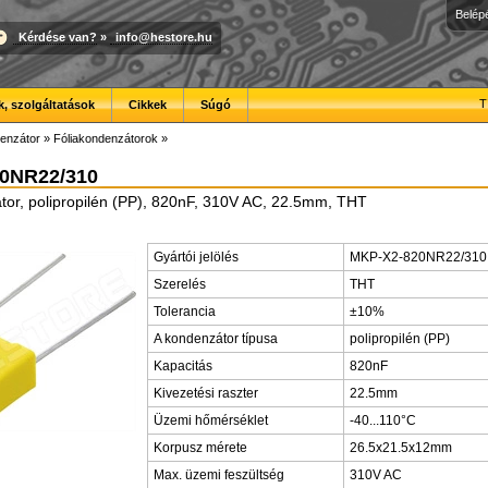
Belép
Kérdése van?
»
info@hestore.hu
T
, szolgáltatások
Cikkek
Súgó
enzátor
»
Fóliakondenzátorok
»
0NR22/310
tor, polipropilén (PP), 820nF, 310V AC, 22.5mm, THT
Gyártói jelölés
MKP-X2-820NR22/310
Szerelés
THT
Tolerancia
±10%
A kondenzátor típusa
polipropilén (PP)
Kapacitás
820nF
Kivezetési raszter
22.5mm
Üzemi hőmérséklet
-40...110°C
Korpusz mérete
26.5x21.5x12mm
Max. üzemi feszültség
310V AC