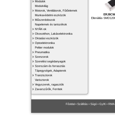
Modulok
Modulvilág
Motorok, Ventilátorok, Fűtőelemek
ERJ8CW
Munkavédelmi eszközök
Ellenállás SMD12
Műszerdobozok
Napelemek és tartozékok
NYÁK-ok
Okosotthon, Lakáselektronika
Oktatási eszközök
Optoelektronika
Peltier modulok
Pneumatika
Szenzorok
Szerelési segédanyagok
Szerszám és forrasztás
Tápegységek, Adapterek
Tranzisztorok
Varisztorok
Vegyszerek, ragasztók
Zavarszűrők, Ferritek
Főoldal
•
Szállítás
•
Súgó
•
GyIK
•
RMA