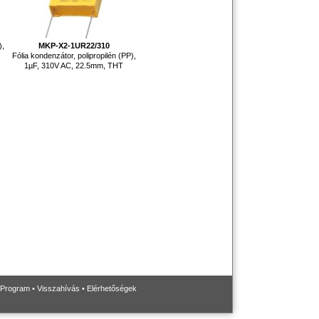
),
MKP-X2-1UR22/310
Fólia kondenzátor, polipropilén (PP),
1µF, 310V AC, 22.5mm, THT
 Program
•
Visszahívás
•
Elérhetőségek