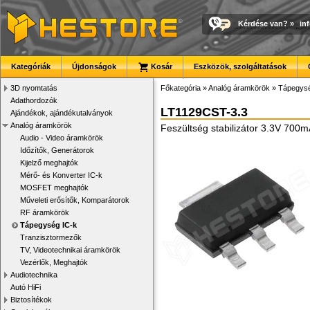
Kérdése van?
»
in
Kategóriák
Újdonságok
Kosár
Eszközök, szolgáltatások
3D nyomtatás
Főkategória
»
Analóg áramkörök
»
Tápegysé
Adathordozók
LT1129CST-3.3
Ajándékok, ajándékutalványok
Analóg áramkörök
Feszültség stabilizátor 3.3V 700
Audio - Video áramkörök
Időzítők, Generátorok
Kijelző meghajtók
Mérő- és Konverter IC-k
MOSFET meghajtók
Műveleti erősítők, Komparátorok
RF áramkörök
Tápegység IC-k
Tranzisztormezők
TV, Videotechnikai áramkörök
Vezérlők, Meghajtók
Audiotechnika
Autó HiFi
Biztosítékok