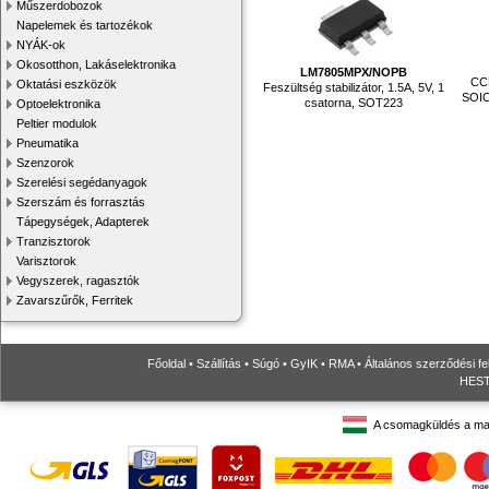
Műszerdobozok
Napelemek és tartozékok
NYÁK-ok
Okosotthon, Lakáselektronika
LM7805MPX/NOPB
CCM
Oktatási eszközök
Feszültség stabilizátor, 1.5A, 5V, 1
SOIC-
csatorna, SOT223
Optoelektronika
Peltier modulok
Pneumatika
Szenzorok
Szerelési segédanyagok
Szerszám és forrasztás
Tápegységek, Adapterek
Tranzisztorok
Varisztorok
Vegyszerek, ragasztók
Zavarszűrők, Ferritek
Főoldal
•
Szállítás
•
Súgó
•
GyIK
•
RMA
•
Általános szerződési fe
HESTO
A csomagküldés a ma