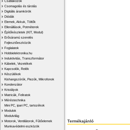
Csatlakozók
Csomagolás és tárolás
Digitális áramkörök
Diódák
Elemek, Akkuk, Töltők
Ellenállások, Potméterek
Építőkészletek (KIT, Modul)
Erősáramú szerelés
Fejlesztőeszközök
Foglalatok
Hobbielektronika.hu
Induktivitás, Transzformátor
Kábelek, Vezetékek
Kapcsolók, Relék
Készülékek
Kishangszórók, Piezók, Mikrofonok
Kondenzátor
Kristályok
Matricák, Feliratok
Méréstechnika
Mini PC, ipari PC, tartozékok
Modulok
Modulvilág
Termékajánló
Motorok, Ventilátorok, Fűtőelemek
Munkavédelmi eszközök