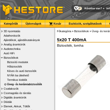
Kérdése van?
»
in
Kategóriák
Újdonságok
Kosár
Eszközök, szolgáltatások
3D nyomtatás
Főkategória
»
Biztosítékok
»
Üveg- és kerám
Adathordozók
5x20 T 400mA
Ajándékok, ajándékutalványok
Analóg áramkörök
Biztosíték, lomha
Audiotechnika
Autó HiFi
Biztosítékok
Biztosító modulok
Hőbiztosíték
Késes és autó biztosíték
NYÁK-ba ültethető
Termikus kioldók
Üveg- és kerámiabiztosíték
Csatlakozók
Csomagolás és tárolás
Digitális áramkörök
Diódák
Elemek, Akkuk, Töltők