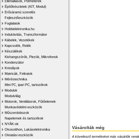
Ellenállások, Potméterek
Építőkészletek (KIT, Modul)
Erősáramú szerelés
Fejlesztőeszközök
Foglalatok
Hobbielektronika.hu
Induktivitás, Transzformátor
Kábelek, Vezetékek
Kapcsolók, Relék
Készülékek
Kishangszórók, Piezók, Mikrofonok
Kondenzátor
Kristályok
Matricák, Feliratok
Méréstechnika
Mini PC, ipari PC, tartozékok
Modulok
Modulvilág
Motorok, Ventilátorok, Fűtőelemek
Munkavédelmi eszközök
Műszerdobozok
Napelemek és tartozékok
NYÁK-ok
Vásárolták még
Okosotthon, Lakáselektronika
Oktatási eszközök
A következő termékeket más vásárlók rendelték