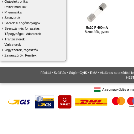
Optoelektronika
Peltier modulok
Pneumatika
Szenzorok
Szerelési segédanyagok
5x20 F 400mA
Szerszám és forrasztás
Biztosíték, gyors
Tápegységek, Adapterek
Tranzisztorok
Varisztorok
Vegyszerek, ragasztók
Zavarszűrők, Ferritek
Főoldal
•
Szállítás
•
Súgó
•
GyIK
•
RMA
•
Általános szerződési fe
HESTO
A csomagküldés a ma