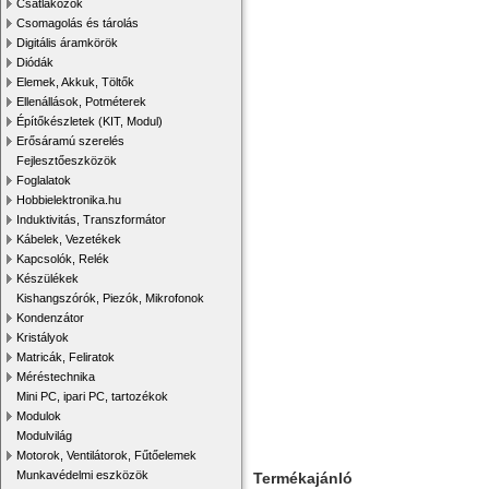
Csatlakozók
Csomagolás és tárolás
Digitális áramkörök
Diódák
Elemek, Akkuk, Töltők
Ellenállások, Potméterek
Építőkészletek (KIT, Modul)
Erősáramú szerelés
Fejlesztőeszközök
Foglalatok
Hobbielektronika.hu
Induktivitás, Transzformátor
Kábelek, Vezetékek
Kapcsolók, Relék
Készülékek
Kishangszórók, Piezók, Mikrofonok
Kondenzátor
Kristályok
Matricák, Feliratok
Méréstechnika
Mini PC, ipari PC, tartozékok
Modulok
Modulvilág
Motorok, Ventilátorok, Fűtőelemek
Munkavédelmi eszközök
Termékajánló