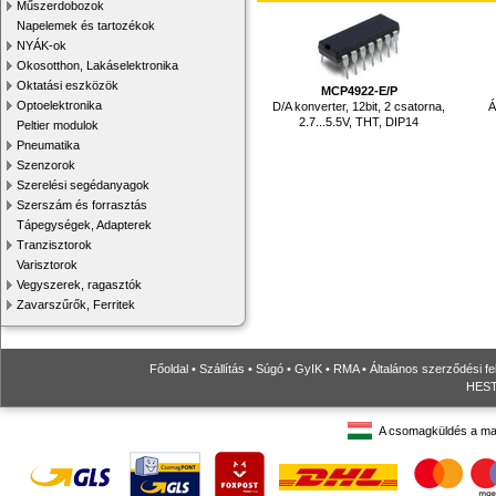
Műszerdobozok
Napelemek és tartozékok
NYÁK-ok
Okosotthon, Lakáselektronika
Oktatási eszközök
MCP4922-E/P
Optoelektronika
D/A konverter, 12bit, 2 csatorna,
Á
2.7...5.5V, THT, DIP14
Peltier modulok
Pneumatika
Szenzorok
Szerelési segédanyagok
Szerszám és forrasztás
Tápegységek, Adapterek
Tranzisztorok
Varisztorok
Vegyszerek, ragasztók
Zavarszűrők, Ferritek
Főoldal
•
Szállítás
•
Súgó
•
GyIK
•
RMA
•
Általános szerződési fe
HESTO
A csomagküldés a ma