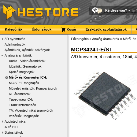
Kérdése van?
»
in
Kategóriák
Újdonságok
Kosár
Eszközök, szolgáltatások
3D nyomtatás
Főkategória
»
Analóg áramkörök
»
Mérő- és
Adathordozók
MCP3424T-E/ST
Ajándékok, ajándékutalványok
Analóg áramkörök
A/D konverter, 4 csatorna, 18bit, 
Audio - Video áramkörök
Időzítők, Generátorok
Kijelző meghajtók
Mérő- és Konverter IC-k
MOSFET meghajtók
Műveleti erősítők, Komparátorok
RF áramkörök
Tápegység IC-k
Tranzisztormezők
TV, Videotechnikai áramkörök
Vezérlők, Meghajtók
Audiotechnika
Autó HiFi
Biztosítékok