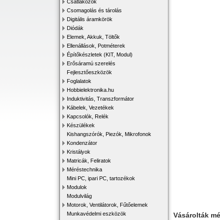
Csatlakozók
Csomagolás és tárolás
Digitális áramkörök
Diódák
Elemek, Akkuk, Töltők
Ellenállások, Potméterek
Építőkészletek (KIT, Modul)
Erősáramú szerelés
Fejlesztőeszközök
Foglalatok
Hobbielektronika.hu
Induktivitás, Transzformátor
Kábelek, Vezetékek
Kapcsolók, Relék
Készülékek
Kishangszórók, Piezók, Mikrofonok
Kondenzátor
Kristályok
Matricák, Feliratok
Méréstechnika
Mini PC, ipari PC, tartozékok
Modulok
Modulvilág
Motorok, Ventilátorok, Fűtőelemek
Munkavédelmi eszközök
Vásárolták m