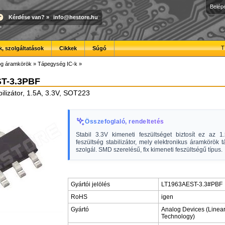
Belép
Kérdése van?
»
info@hestore.hu
T
, szolgáltatások
Cikkek
Súgó
óg áramkörök
»
Tápegység IC-k
»
T-3.3PBF
bilizátor, 1.5A, 3.3V, SOT223
Összefoglaló, rendeltetés
Stabil 3.3V kimeneti feszültséget biztosít ez az 
feszültség stabilizátor, mely elektronikus áramkörök t
szolgál. SMD szerelésű, fix kimeneti feszültségű típus.
Gyártói jelölés
LT1963AEST-3.3#PBF
RoHS
igen
Gyártó
Analog Devices (Linea
Technology)