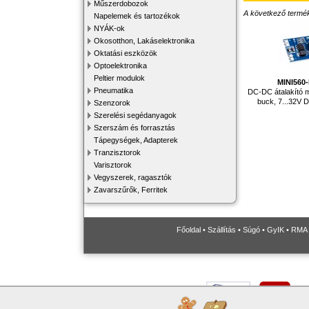
Műszerdobozok
A következő terméke
Napelemek és tartozékok
NYÁK-ok
Okosotthon, Lakáselektronika
Oktatási eszközök
Optoelektronika
Peltier modulok
MINI560
Pneumatika
DC-DC átalakító m
buck, 7...32V D
Szenzorok
Szerelési segédanyagok
Szerszám és forrasztás
Tápegységek, Adapterek
Tranzisztorok
Varisztorok
Vegyszerek, ragasztók
Zavarszűrők, Ferritek
Főoldal
•
Szállítás
•
Súgó
•
GyIK
•
RMA