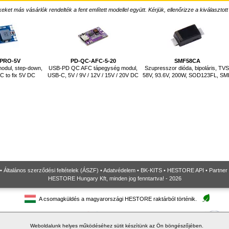
ket más vásárlók rendelték a fent említett modellel együtt. Kérjük, ellenőrizze a kiválasztott
-PRO-5V
PD-QC-AFC-5-20
SMF58CA
odul, step-down,
USB-PD QC AFC tápegység modul,
Szupresszor dióda, bipoláris, TVS
C to fix 5V DC
USB-C, 5V / 9V / 12V / 15V / 20V DC
58V, 93.6V, 200W, SOD123FL, S
•
Általános szerződési feltételek (ÁSZF)
•
Adatvédelem
•
BK-KITS
•
HESTORE API
•
Partner
HESTORE Hungary Kft, minden jog fenntartva! - 2026
A csomagküldés a magyarországi HESTORE raktárból történik.
Weboldalunk helyes működéséhez sütit készítünk az Ön böngészőjében.