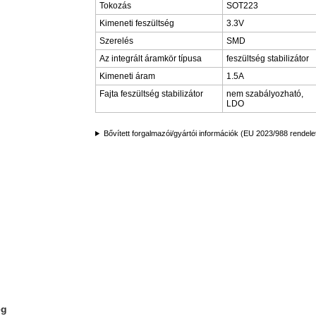
Tokozás
SOT223
Kimeneti feszültség
3.3V
Szerelés
SMD
Az integrált áramkör típusa
feszültség stabilizátor
Kimeneti áram
1.5A
Fajta feszültség stabilizátor
nem szabályozható,
LDO
Bővített forgalmazói/gyártói információk (EU 2023/988 rendele
ég