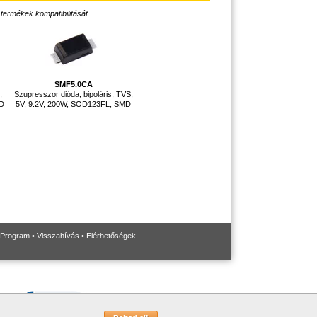
 termékek kompatibilitását.
SMF5.0CA
,
Szupresszor dióda, bipoláris, TVS,
MD
5V, 9.2V, 200W, SOD123FL, SMD
 Program
•
Visszahívás
•
Elérhetőségek