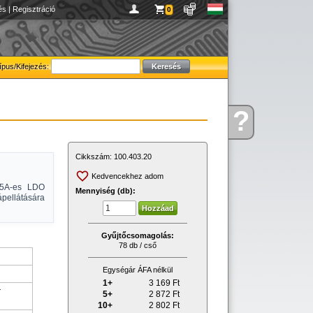
és
|
Regisztráció
0
ípus/Kifejezés:
?
Kérdése
van
Cikkszám:
100.403.20
Kedvencekhez adom
1.5A-es LDO
Mennyiség (db):
ápellátására
Gyűjtőcsomagolás:
78 db / cső
Egységár ÁFA nélkül
1+
3 169
Ft
r
5+
2 872
Ft
10+
2 802
Ft