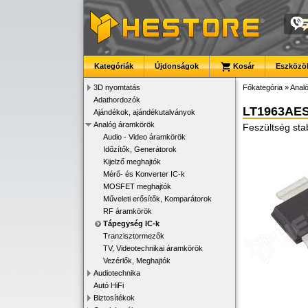
Kategóriák
Újdonságok
Kosár
Eszközök
3D nyomtatás
Főkategória
»
Anal
Adathordozók
LT1963AES
Ajándékok, ajándékutalványok
Analóg áramkörök
Feszültség sta
Audio - Video áramkörök
Időzítők, Generátorok
Kijelző meghajtók
Mérő- és Konverter IC-k
MOSFET meghajtók
Műveleti erősítők, Komparátorok
RF áramkörök
Tápegység IC-k
Tranzisztormezők
TV, Videotechnikai áramkörök
Vezérlők, Meghajtók
Audiotechnika
Autó HiFi
Biztosítékok