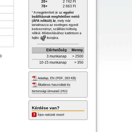
20+
2 742
Ft
78+
2 663
Ft
*
A megjelenített ár az
egyéni
beállításnak megfelelően nettó
(ÁFA nélküli) ár
, mely már
tartalmazza az esetleges egyedi
kedvezményt, szállítási költség
nélkül. Módosításához kattintson a
fejléc
ikonjára.
Elérhetőség
Menny.
t)
3 munkanap
> 2500
10-15 munkanap
> 350
Adatlap, EN (PDF, 283 KB)
Általános használati és
biztonsági útmutató (HU)
Kérdése van?
Írjon nekünk most!