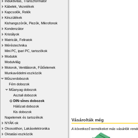
Induktivitás, Transzformátor
Kábelek, Vezetékek
Kapcsolók, Relék
Készülékek
Kishangszórók, Piezók, Mikrofonok
Kondenzátor
Kristályok
Matricák, Feliratok
Méréstechnika
Mini PC, ipari PC, tartozékok
Modulok
Modulvilág
Motorok, Ventilátorok, Fűtőelemek
Munkavédelmi eszközök
Műszerdobozok
Fém dobozok
Műanyag dobozok
Asztali dobozok
DIN-sínes dobozok
Hálózati dobozok
Kis dobozok
Napelemek és tartozékok
Vásárolták még
NYÁK-ok
Okosotthon, Lakáselektronika
A következő termékeket más vásárlók rendelték
Oktatási eszközök