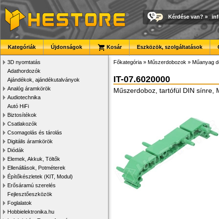
Kérdése van?
»
in
Kategóriák
Újdonságok
Kosár
Eszközök, szolgáltatások
3D nyomtatás
Főkategória
»
Műszerdobozok
»
Műanyag d
Adathordozók
IT-07.6020000
Ajándékok, ajándékutalványok
Analóg áramkörök
Műszerdoboz, tartófül DIN sínre,
Audiotechnika
Autó HiFi
Biztosítékok
Csatlakozók
Csomagolás és tárolás
Digitális áramkörök
Diódák
Elemek, Akkuk, Töltők
Ellenállások, Potméterek
Építőkészletek (KIT, Modul)
Erősáramú szerelés
Fejlesztőeszközök
Foglalatok
Hobbielektronika.hu