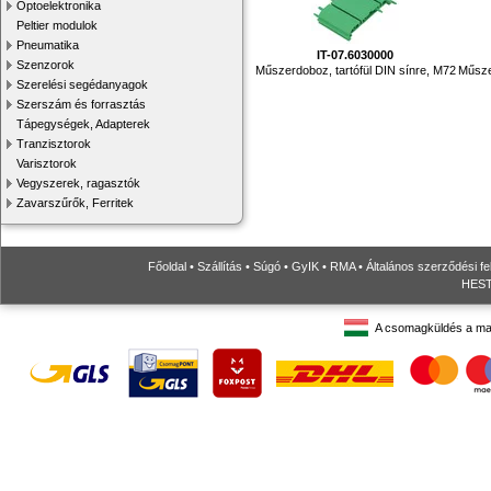
Optoelektronika
Peltier modulok
Pneumatika
IT-07.6030000
Szenzorok
Műszerdoboz, tartófül DIN sínre, M72
Műsze
Szerelési segédanyagok
Szerszám és forrasztás
Tápegységek, Adapterek
Tranzisztorok
Varisztorok
Vegyszerek, ragasztók
Zavarszűrők, Ferritek
Főoldal
•
Szállítás
•
Súgó
•
GyIK
•
RMA
•
Általános szerződési fe
HESTO
A csomagküldés a ma