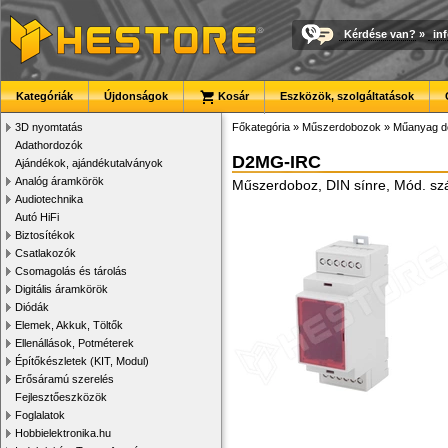
Kérdése van?
»
in
Kategóriák
Újdonságok
Kosár
Eszközök, szolgáltatások
3D nyomtatás
Főkategória
»
Műszerdobozok
»
Műanyag d
Adathordozók
D2MG-IRC
Ajándékok, ajándékutalványok
Analóg áramkörök
Műszerdoboz, DIN sínre, Mód. s
Audiotechnika
Autó HiFi
Biztosítékok
Csatlakozók
Csomagolás és tárolás
Digitális áramkörök
Diódák
Elemek, Akkuk, Töltők
Ellenállások, Potméterek
Építőkészletek (KIT, Modul)
Erősáramú szerelés
Fejlesztőeszközök
Foglalatok
Hobbielektronika.hu