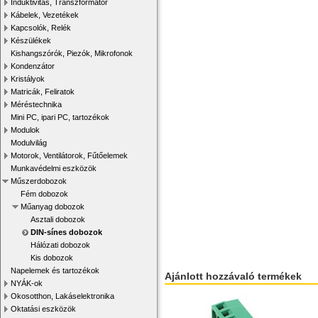
Induktivitás, Transzformátor
Kábelek, Vezetékek
Kapcsolók, Relék
Készülékek
Kishangszórók, Piezók, Mikrofonok
Kondenzátor
Kristályok
Matricák, Feliratok
Méréstechnika
Mini PC, ipari PC, tartozékok
Modulok
Modulvilág
Motorok, Ventilátorok, Fűtőelemek
Munkavédelmi eszközök
Műszerdobozok
Fém dobozok
Műanyag dobozok
Asztali dobozok
DIN-sínes dobozok
Hálózati dobozok
Kis dobozok
Napelemek és tartozékok
Ajánlott hozzávaló termékek
NYÁK-ok
Okosotthon, Lakáselektronika
Oktatási eszközök