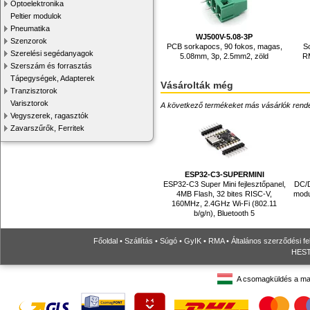
Optoelektronika
Peltier modulok
Pneumatika
WJ500V-5.08-3P
Szenzorok
PCB sorkapocs, 90 fokos, magas,
So
Szerelési segédanyagok
5.08mm, 3p, 2.5mm2, zöld
R
Szerszám és forrasztás
Tápegységek, Adapterek
Vásárolták még
Tranzisztorok
Varisztorok
A következő termékeket más vásárlók rendelték
Vegyszerek, ragasztók
Zavarszűrők, Ferritek
ESP32-C3-SUPERMINI
ESP32-C3 Super Mini fejlesztőpanel,
DC/D
4MB Flash, 32 bites RISC-V,
modu
160MHz, 2.4GHz Wi-Fi (802.11
b/g/n), Bluetooth 5
Főoldal
•
Szállítás
•
Súgó
•
GyIK
•
RMA
•
Általános szerződési fe
HESTO
A csomagküldés a ma