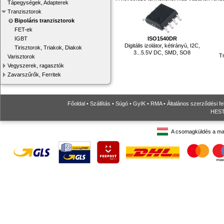
Tápegységek, Adapterek
Tranzisztorok
Bipoláris tranzisztorok
FET-ek
ISO1540DR
IGBT
Digitális izolátor, kétirányú, I2C,
Tirisztorok, Triakok, Diakok
3...5.5V DC, SMD, SO8
Tr
Varisztorok
Vegyszerek, ragasztók
Zavarszűrők, Ferritek
Főoldal
•
Szállítás
•
Súgó
•
GyIK
•
RMA
•
Általános szerződési fe
HESTO
A csomagküldés a ma