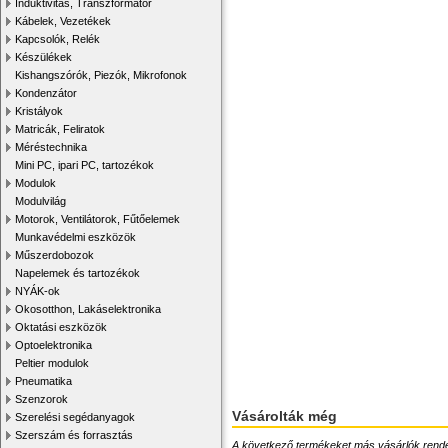
Induktivitás, Transzformátor
Kábelek, Vezetékek
Kapcsolók, Relék
Készülékek
Kishangszórók, Piezók, Mikrofonok
Kondenzátor
Kristályok
Matricák, Feliratok
Méréstechnika
Mini PC, ipari PC, tartozékok
Modulok
Modulvilág
Motorok, Ventilátorok, Fűtőelemek
Munkavédelmi eszközök
Műszerdobozok
Napelemek és tartozékok
NYÁK-ok
Okosotthon, Lakáselektronika
Oktatási eszközök
Optoelektronika
Peltier modulok
Pneumatika
Szenzorok
Vásárolták még
Szerelési segédanyagok
Szerszám és forrasztás
A következő termékeket más vásárlók rendelték