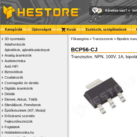
Kérdése van?
»
in
Kategóriák
Újdonságok
Kosár
Eszközök, szolgáltatások
3D nyomtatás
Főkategória
»
Tranzisztorok
»
Bipoláris tran
Adathordozók
BCP56-CJ
Ajándékok, ajándékutalványok
Analóg áramkörök
Tranzisztor, NPN, 100V, 1A, bipol
Audiotechnika
Autó HiFi
Biztosítékok
Csatlakozók
Csomagolás és tárolás
Digitális áramkörök
Diódák
Elemek, Akkuk, Töltők
Ellenállások, Potméterek
Építőkészletek (KIT, Modul)
Erősáramú szerelés
Fejlesztőeszközök
Foglalatok
Hobbielektronika.hu