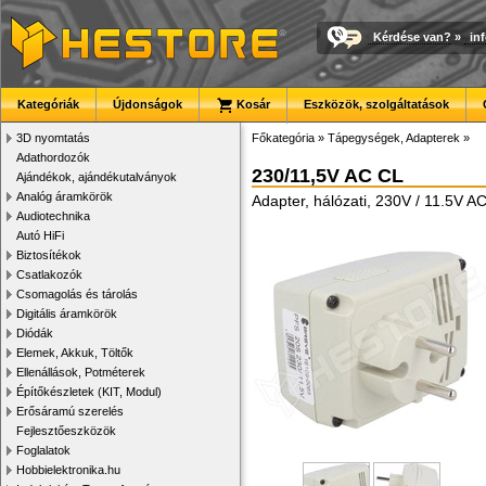
Kérdése van?
»
in
Kategóriák
Újdonságok
Kosár
Eszközök, szolgáltatások
3D nyomtatás
Főkategória
»
Tápegységek, Adapterek
»
Adathordozók
230/11,5V AC CL
Ajándékok, ajándékutalványok
Analóg áramkörök
Adapter, hálózati, 230V / 11.5V A
Audiotechnika
Autó HiFi
Biztosítékok
Csatlakozók
Csomagolás és tárolás
Digitális áramkörök
Diódák
Elemek, Akkuk, Töltők
Ellenállások, Potméterek
Építőkészletek (KIT, Modul)
Erősáramú szerelés
Fejlesztőeszközök
Foglalatok
Hobbielektronika.hu