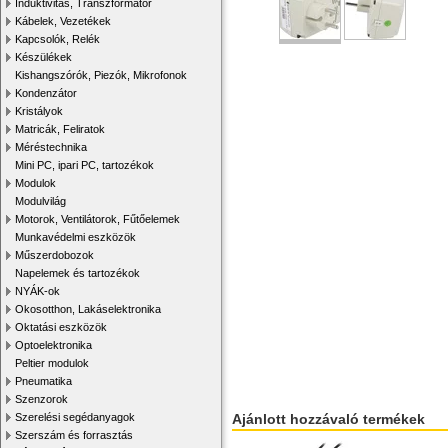
Induktivitás, Transzformátor
Kábelek, Vezetékek
Kapcsolók, Relék
Készülékek
Kishangszórók, Piezók, Mikrofonok
Kondenzátor
Kristályok
Matricák, Feliratok
Méréstechnika
Mini PC, ipari PC, tartozékok
Modulok
Modulvilág
Motorok, Ventilátorok, Fűtőelemek
Munkavédelmi eszközök
Műszerdobozok
Napelemek és tartozékok
NYÁK-ok
Okosotthon, Lakáselektronika
Oktatási eszközök
Optoelektronika
Peltier modulok
Pneumatika
Szenzorok
Szerelési segédanyagok
Ajánlott hozzávaló termékek
Szerszám és forrasztás