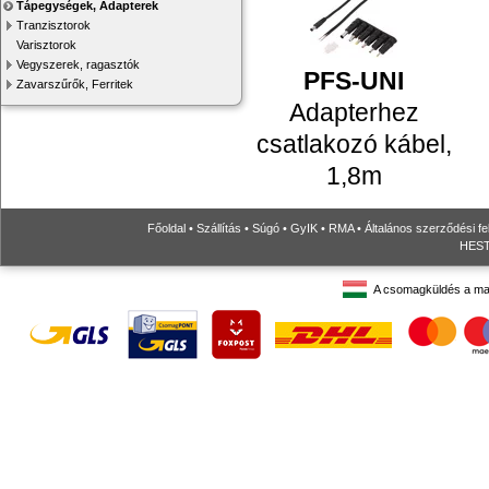
Tápegységek, Adapterek
Tranzisztorok
Varisztorok
Vegyszerek, ragasztók
PFS-UNI
Zavarszűrők, Ferritek
Adapterhez
csatlakozó kábel,
1,8m
Főoldal
•
Szállítás
•
Súgó
•
GyIK
•
RMA
•
Általános szerződési fe
HESTO
A csomagküldés a ma