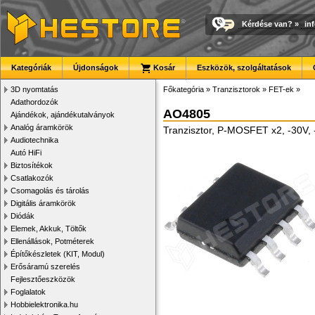
Kérdése van?
»
in
Kategóriák
Újdonságok
Kosár
Eszközök, szolgáltatások
3D nyomtatás
Főkategória
»
Tranzisztorok
»
FET-ek
»
Adathordozók
AO4805
Ajándékok, ajándékutalványok
Analóg áramkörök
Tranzisztor, P-MOSFET x2, -30V, 
Audiotechnika
Autó HiFi
Biztosítékok
Csatlakozók
Csomagolás és tárolás
Digitális áramkörök
Diódák
Elemek, Akkuk, Töltők
Ellenállások, Potméterek
Építőkészletek (KIT, Modul)
Erősáramú szerelés
Fejlesztőeszközök
Foglalatok
Hobbielektronika.hu