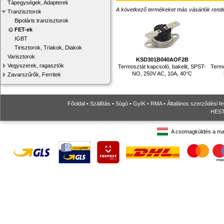
Tápegységek, Adapterek
A következő termékeket más vásárlók rendelték
Tranzisztorok
Bipoláris tranzisztorok
FET-ek
IGBT
Tirisztorok, Triakok, Diakok
Varisztorok
KSD301B040AOF2B
Vegyszerek, ragasztók
Termosztát kapcsoló, bakelit, SPST-
Termo
NO, 250V AC, 10A, 40°C
Zavarszűrők, Ferritek
Főoldal
•
Szállítás
•
Súgó
•
GyIK
•
RMA
•
Általános szerződési fe
HESTO
A csomagküldés a ma