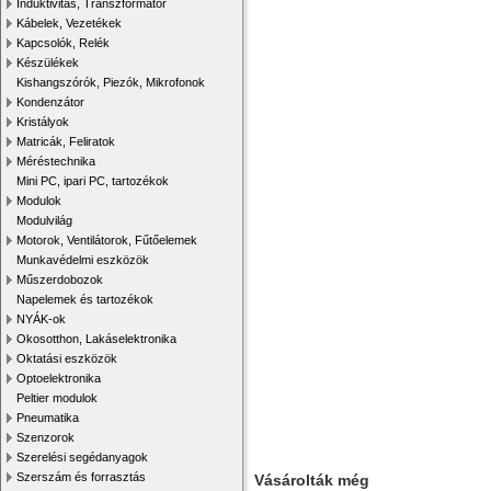
Induktivitás, Transzformátor
Kábelek, Vezetékek
Kapcsolók, Relék
Készülékek
Kishangszórók, Piezók, Mikrofonok
Kondenzátor
Kristályok
Matricák, Feliratok
Méréstechnika
Mini PC, ipari PC, tartozékok
Modulok
Modulvilág
Motorok, Ventilátorok, Fűtőelemek
Munkavédelmi eszközök
Műszerdobozok
Napelemek és tartozékok
NYÁK-ok
Okosotthon, Lakáselektronika
Oktatási eszközök
Optoelektronika
Peltier modulok
Pneumatika
Szenzorok
Szerelési segédanyagok
Szerszám és forrasztás
Vásárolták még