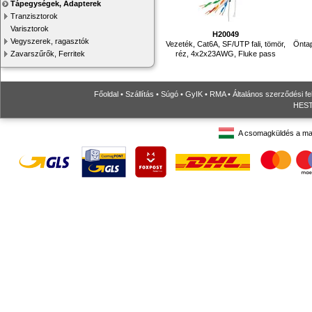
Tápegységek, Adapterek
Tranzisztorok
Varisztorok
H20049
Vegyszerek, ragasztók
Vezeték, Cat6A, SF/UTP fali, tömör,
Önta
réz, 4x2x23AWG, Fluke pass
Zavarszűrők, Ferritek
Főoldal
•
Szállítás
•
Súgó
•
GyIK
•
RMA
•
Általános szerződési fe
HESTO
A csomagküldés a ma