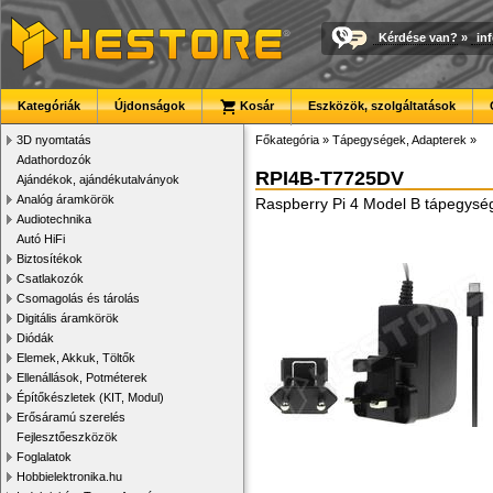
Kérdése van?
»
in
Kategóriák
Újdonságok
Kosár
Eszközök, szolgáltatások
3D nyomtatás
Főkategória
»
Tápegységek, Adapterek
»
Adathordozók
RPI4B-T7725DV
Ajándékok, ajándékutalványok
Analóg áramkörök
Raspberry Pi 4 Model B tápegység
Audiotechnika
Autó HiFi
Biztosítékok
Csatlakozók
Csomagolás és tárolás
Digitális áramkörök
Diódák
Elemek, Akkuk, Töltők
Ellenállások, Potméterek
Építőkészletek (KIT, Modul)
Erősáramú szerelés
Fejlesztőeszközök
Foglalatok
Hobbielektronika.hu