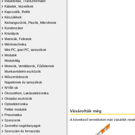
Induktivitás, Transzformátor
Kábelek, Vezetékek
Kapcsolók, Relék
Készülékek
Kishangszórók, Piezók, Mikrofonok
Kondenzátor
Kristályok
Matricák, Feliratok
Méréstechnika
Mini PC, ipari PC, tartozékok
Modulok
Modulvilág
Motorok, Ventilátorok, Fűtőelemek
Munkavédelmi eszközök
Műszerdobozok
Napelemek és tartozékok
NYÁK-ok
Okosotthon, Lakáselektronika
Oktatási eszközök
Optoelektronika
Peltier modulok
Vásárolták még
Pneumatika
A következő termékeket más vásárlók rendelték
Szenzorok
Szerelési segédanyagok
Szerszám és forrasztás