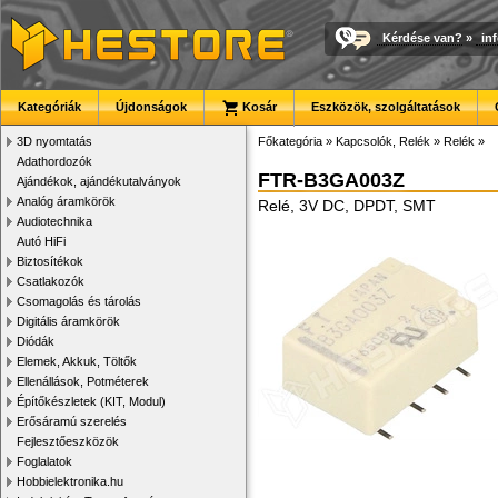
Kérdése van?
»
in
Kategóriák
Újdonságok
Kosár
Eszközök, szolgáltatások
3D nyomtatás
Főkategória
»
Kapcsolók, Relék
»
Relék
»
Adathordozók
FTR-B3GA003Z
Ajándékok, ajándékutalványok
Analóg áramkörök
Relé, 3V DC, DPDT, SMT
Audiotechnika
Autó HiFi
Biztosítékok
Csatlakozók
Csomagolás és tárolás
Digitális áramkörök
Diódák
Elemek, Akkuk, Töltők
Ellenállások, Potméterek
Építőkészletek (KIT, Modul)
Erősáramú szerelés
Fejlesztőeszközök
Foglalatok
Hobbielektronika.hu