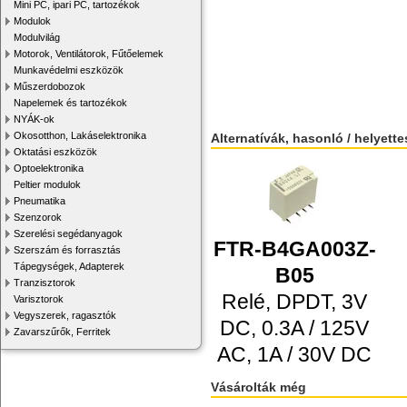
Mini PC, ipari PC, tartozékok
Modulok
Modulvilág
Motorok, Ventilátorok, Fűtőelemek
Munkavédelmi eszközök
Műszerdobozok
Napelemek és tartozékok
NYÁK-ok
Okosotthon, Lakáselektronika
Alternatívák, hasonló / helyett
Oktatási eszközök
Optoelektronika
Peltier modulok
Pneumatika
Szenzorok
Szerelési segédanyagok
FTR-B4GA003Z-
Szerszám és forrasztás
Tápegységek, Adapterek
B05
Tranzisztorok
Relé, DPDT, 3V
Varisztorok
Vegyszerek, ragasztók
DC, 0.3A / 125V
Zavarszűrők, Ferritek
AC, 1A / 30V DC
Vásárolták még