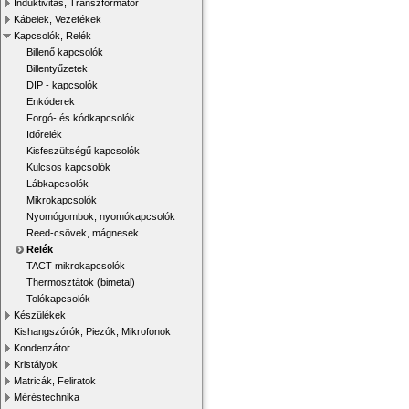
Induktivitás, Transzformátor
Kábelek, Vezetékek
Kapcsolók, Relék
Billenő kapcsolók
Billentyűzetek
DIP - kapcsolók
Enkóderek
Forgó- és kódkapcsolók
Időrelék
Kisfeszültségű kapcsolók
Kulcsos kapcsolók
Lábkapcsolók
Mikrokapcsolók
Nyomógombok, nyomókapcsolók
Reed-csövek, mágnesek
Relék
TACT mikrokapcsolók
Thermosztátok (bimetal)
Tolókapcsolók
Készülékek
Kishangszórók, Piezók, Mikrofonok
Kondenzátor
Kristályok
Matricák, Feliratok
Méréstechnika