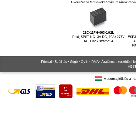
A következő termékeket más vásárlók rendelték
JZC-11FH-003-1H2L
Relé, SPST-NO, 3V DC, 10A / 277V
ESP32
AC, Pinek száma: 4
4
16
Főoldal
•
Szállítás
•
Súgó
•
GyIK
•
RMA
•
Általános szerződési fe
HESTO
A csomagküldés a ma