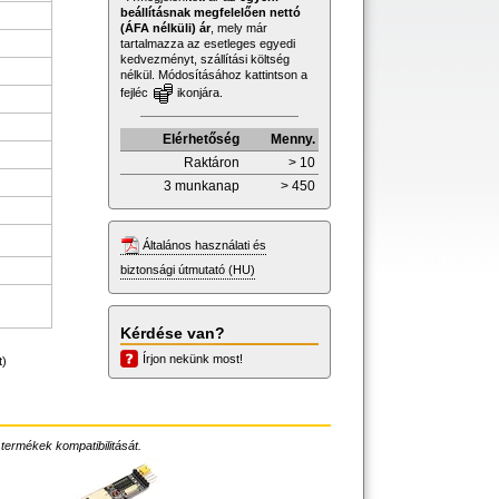
beállításnak megfelelően nettó
(ÁFA nélküli) ár
, mely már
tartalmazza az esetleges egyedi
kedvezményt, szállítási költség
nélkül. Módosításához kattintson a
fejléc
ikonjára.
Elérhetőség
Menny.
Raktáron
> 10
3 munkanap
> 450
Általános használati és
biztonsági útmutató (HU)
Kérdése van?
Írjon nekünk most!
t)
 termékek kompatibilitását.