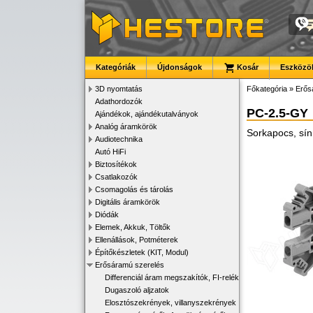
Kategóriák
Újdonságok
Kosár
Eszközök
3D nyomtatás
Főkategória
»
Erős
Adathordozók
PC-2.5-GY
Ajándékok, ajándékutalványok
Analóg áramkörök
Sorkapocs, sín
Audiotechnika
Autó HiFi
Biztosítékok
Csatlakozók
Csomagolás és tárolás
Digitális áramkörök
Diódák
Elemek, Akkuk, Töltők
Ellenállások, Potméterek
Építőkészletek (KIT, Modul)
Erősáramú szerelés
Differenciál áram megszakítók, FI-relék
Dugaszoló aljzatok
Elosztószekrények, villanyszekrények