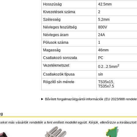
Hosszúság
42.5mm
Kivezetések száma
2
Szélesség
5.2mm
Névleges feszültség
800V
Névleges áram
24A
Pólusok száma
1
Magasság
46mm
Csatlakozó sorozata
PC
Vezetékmetszet
2
0.2...2.5mm
Csatlakozók típusa
sín
Rögzítő sín mérete
TS35x15,
TS35x7.5
Bővített forgalmazói/gyártói információk (EU 2023/988 rendele
ég
ket más vásárlók rendelték a fent említett modellel együtt. Kérjük, ellenőrizze a kiválasztott