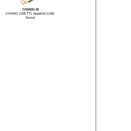
CH340G-M
CH340G USB-TTL átalakító (USB-
Soros)