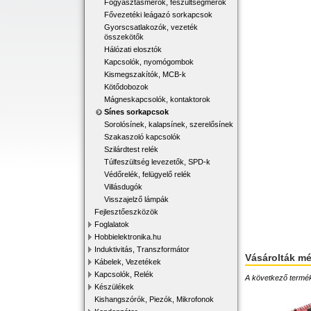
Fogyasztásmérők, feszültségmérők
Fővezetéki leágazó sorkapcsok
Gyorscsatlakozók, vezeték
összekötők
Hálózati elosztók
Kapcsolók, nyomógombok
Kismegszakítók, MCB-k
Kötődobozok
Mágneskapcsolók, kontaktorok
Sínes sorkapcsok
Sorolósínek, kalapsínek, szerelősínek
Szakaszoló kapcsolók
Szilárdtest relék
Túlfeszültség levezetők, SPD-k
Védőrelék, felügyelő relék
Villásdugók
Visszajelző lámpák
Fejlesztőeszközök
Foglalatok
Hobbielektronika.hu
Induktivitás, Transzformátor
Vásárolták m
Kábelek, Vezetékek
Kapcsolók, Relék
A következő terméke
Készülékek
Kishangszórók, Piezók, Mikrofonok