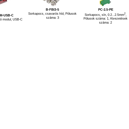
B-FBI3-5
PC-2.5-PE
Sorkapocs, csavarós híd, Pólusok
2
Sorkapocs, sín, 0.2...2.5mm
,
-M-USB-C
száma: 3
Pólusok száma: 1, Kivezetések
tó modul, USB-C
száma: 2