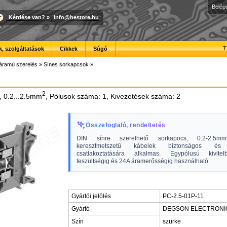
Belép
Kérdése van?
»
info@hestore.hu
T
, szolgáltatások
Cikkek
Súgó
áramú szerelés
»
Sínes sorkapcsok
»
2
, 0.2...2.5mm
, Pólusok száma: 1, Kivezetések száma: 2
Összefoglaló, rendeltetés
DIN sínre szerelhető sorkapocs, 0.2-2.5mm
keresztmetszetű kábelek biztonságos és 
csatlakoztatására alkalmas. Egypólusú kivit
feszültségig és 24A áramerősségig használható.
Gyártói jelölés
PC-2.5-01P-11
Gyártó
DEGSON ELECTRONI
Szín
szürke