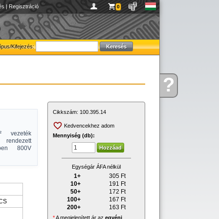
és
|
Regisztráció
0
ípus/Kifejezés:
?
Kérdése
van
Cikkszám:
100.395.14
Kedvencekhez adom
² vezeték
Mennyiség (db):
rendezett
elben 800V
Egységár ÁFA nélkül
1+
305
Ft
10+
191
Ft
50+
172
Ft
100+
167
Ft
CS
200+
163
Ft
*
A megjelenített ár az
egyéni