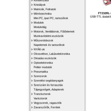
Kondenzátor
Kristályok
Matricák, Feliratok
FT232RL
Méréstechnika
USB-TTL átalakí
Mini PC, ipari PC, tartozékok
Modulok
Modulvilág
Motorok, Ventilátorok, Fűtőelemek
Munkavédelmi eszközök
Műszerdobozok
Napelemek és tartozékok
NYÁK-ok
Okosotthon, Lakáselektronika
Oktatási eszközök
Optoelektronika
Peltier modulok
Pneumatika
Szenzorok
Szerelési segédanyagok
Szerszám és forrasztás
Tápegységek, Adapterek
Tranzisztorok
Varisztorok
Vegyszerek, ragasztók
Zavarszűrők, Ferritek