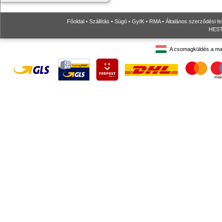
Főoldal
•
Szállítás
•
Súgó
•
GyIK
•
RMA
•
Általános szerződési fe
HESTO
A csomagküldés a ma