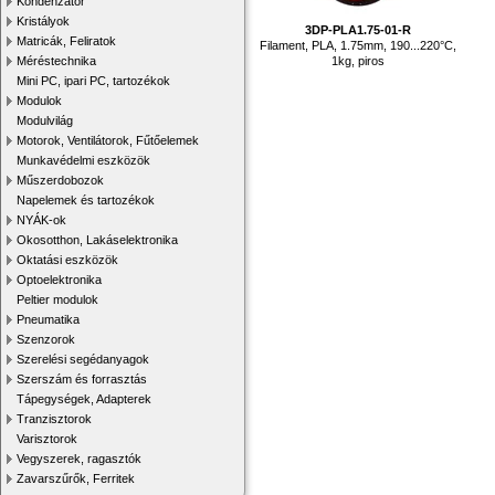
Kondenzátor
Kristályok
3DP-PLA1.75-01-R
Matricák, Feliratok
Filament, PLA, 1.75mm, 190...220°C,
1kg, piros
Méréstechnika
Mini PC, ipari PC, tartozékok
Modulok
Modulvilág
Motorok, Ventilátorok, Fűtőelemek
Munkavédelmi eszközök
Műszerdobozok
Napelemek és tartozékok
NYÁK-ok
Okosotthon, Lakáselektronika
Oktatási eszközök
Optoelektronika
Peltier modulok
Pneumatika
Szenzorok
Szerelési segédanyagok
Szerszám és forrasztás
Tápegységek, Adapterek
Tranzisztorok
Varisztorok
Vegyszerek, ragasztók
Zavarszűrők, Ferritek