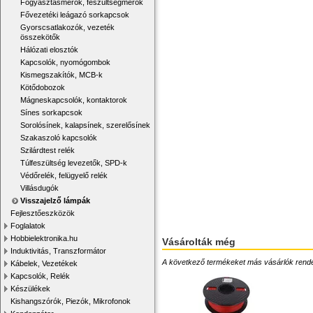
Fogyasztásmérők, feszültségmérők
Fővezetéki leágazó sorkapcsok
Gyorscsatlakozók, vezeték
összekötők
Hálózati elosztók
Kapcsolók, nyomógombok
Kismegszakítók, MCB-k
Kötődobozok
Mágneskapcsolók, kontaktorok
Sínes sorkapcsok
Sorolósínek, kalapsínek, szerelősínek
Szakaszoló kapcsolók
Szilárdtest relék
Túlfeszültség levezetők, SPD-k
Védőrelék, felügyelő relék
Villásdugók
Visszajelző lámpák
Fejlesztőeszközök
Foglalatok
Hobbielektronika.hu
Vásárolták még
Induktivitás, Transzformátor
A következő termékeket más vásárlók rendelték
Kábelek, Vezetékek
Kapcsolók, Relék
Készülékek
Kishangszórók, Piezók, Mikrofonok