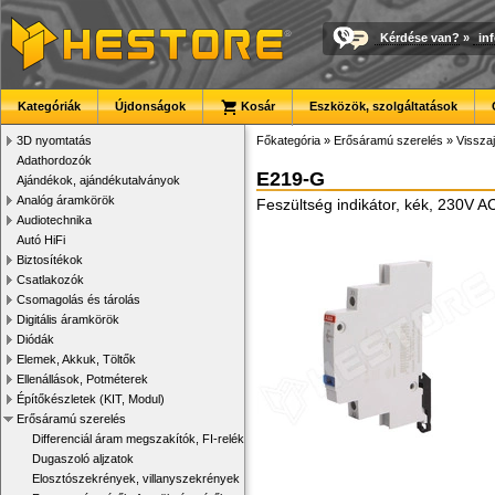
Kérdése van?
»
in
Kategóriák
Újdonságok
Kosár
Eszközök, szolgáltatások
3D nyomtatás
Főkategória
»
Erősáramú szerelés
»
Vissza
Adathordozók
E219-G
Ajándékok, ajándékutalványok
Analóg áramkörök
Feszültség indikátor, kék, 230V 
Audiotechnika
Autó HiFi
Biztosítékok
Csatlakozók
Csomagolás és tárolás
Digitális áramkörök
Diódák
Elemek, Akkuk, Töltők
Ellenállások, Potméterek
Építőkészletek (KIT, Modul)
Erősáramú szerelés
Differenciál áram megszakítók, FI-relék
Dugaszoló aljzatok
Elosztószekrények, villanyszekrények