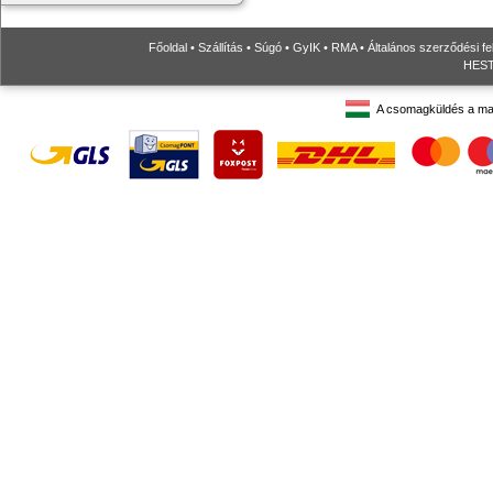
Főoldal
•
Szállítás
•
Súgó
•
GyIK
•
RMA
•
Általános szerződési fe
HESTO
A csomagküldés a ma