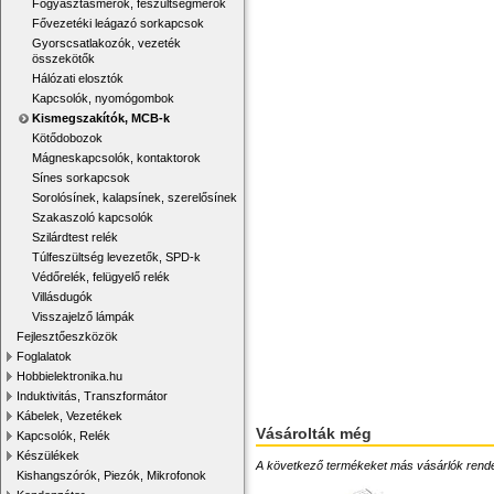
Fogyasztásmérők, feszültségmérők
Fővezetéki leágazó sorkapcsok
Gyorscsatlakozók, vezeték
összekötők
Hálózati elosztók
Kapcsolók, nyomógombok
Kismegszakítók, MCB-k
Kötődobozok
Mágneskapcsolók, kontaktorok
Sínes sorkapcsok
Sorolósínek, kalapsínek, szerelősínek
Szakaszoló kapcsolók
Szilárdtest relék
Túlfeszültség levezetők, SPD-k
Védőrelék, felügyelő relék
Villásdugók
Visszajelző lámpák
Fejlesztőeszközök
Foglalatok
Hobbielektronika.hu
Induktivitás, Transzformátor
Kábelek, Vezetékek
Vásárolták még
Kapcsolók, Relék
Készülékek
A következő termékeket más vásárlók rendelték
Kishangszórók, Piezók, Mikrofonok