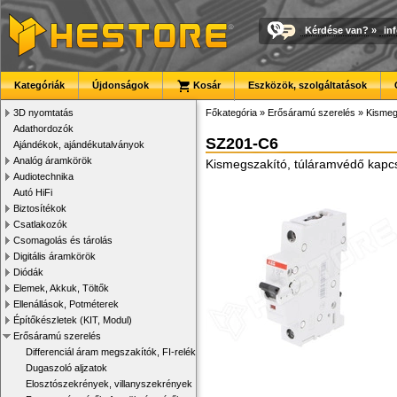
Kérdése van?
»
in
Kategóriák
Újdonságok
Kosár
Eszközök, szolgáltatások
3D nyomtatás
Főkategória
»
Erősáramú szerelés
»
Kismeg
Adathordozók
SZ201-C6
Ajándékok, ajándékutalványok
Analóg áramkörök
Kismegszakító, túláramvédő kapcs
Audiotechnika
Autó HiFi
Biztosítékok
Csatlakozók
Csomagolás és tárolás
Digitális áramkörök
Diódák
Elemek, Akkuk, Töltők
Ellenállások, Potméterek
Építőkészletek (KIT, Modul)
Erősáramú szerelés
Differenciál áram megszakítók, FI-relék
Dugaszoló aljzatok
Elosztószekrények, villanyszekrények