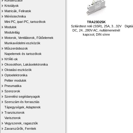
Kondenzátor
Kristályok
Matricák, Feliratok
Méréstechnika
Mini PC, ipari PC, tartozékok
TRA23D25K
Szilárdtest relé (SSR), 25A, 3...32V
Digitá
Modulok
DC, 24...280V AC, nullátmenetnél
Modulvilág
kapcsol, DIN sínre
Motorok, Ventilátorok, Fűtőelemek
Munkavédelmi eszközök
Műszerdobozok
Napelemek és tartozékok
NYÁK-ok
Okosotthon, Lakáselektronika
Oktatási eszközök
Optoelektronika
Peltier modulok
Pneumatika
Szenzorok
Szerelési segédanyagok
Szerszám és forrasztás
Tápegységek, Adapterek
Tranzisztorok
Varisztorok
Vegyszerek, ragasztók
Zavarszűrők, Ferritek