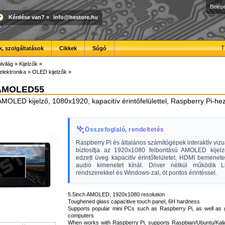
Belép
Kérdése van?
»
info@hestore.hu
T
, szolgáltatások
Cikkek
Súgó
lvilág
»
Kijelzők
»
elektronika
»
OLED kijelzők
»
AMOLED55
MOLED kijelző, 1080x1920, kapacitív érintőfelülettel, Raspberry Pi-he
Összefoglaló, rendeltetés
Raspberry Pi és általános számítógépek interaktív vizuá
biztosítja az 1920x1080 felbontású AMOLED kijelző
edzett üveg kapacitív érintőfelületet, HDMI bemenet
audio kimenetet kínál. Driver nélkül működik L
rendszerekkel és Windows-zal, öt pontos érintéssel.
5.5inch AMOLED, 1920x1080 resolution
Toughened glass capacitive touch panel, 6H hardness
Supports popular mini PCs such as Raspberry Pi, as well as 
computers
When works with Raspberry Pi, supports Raspbian/Ubuntu/Kali/