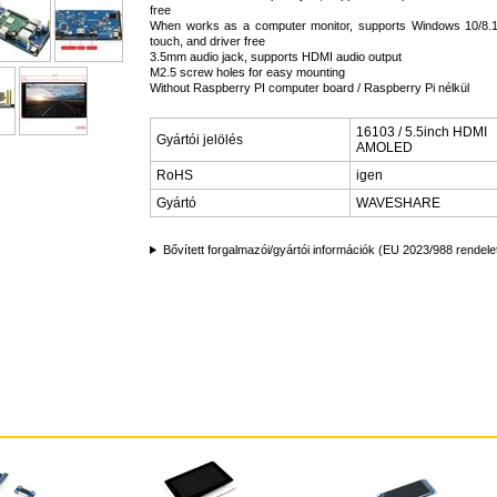
free
When works as a computer monitor, supports Windows 10/8.1/8
touch, and driver free
3.5mm audio jack, supports HDMI audio output
M2.5 screw holes for easy mounting
Without Raspberry PI computer board / Raspberry Pi nélkül
16103 / 5.5inch HDMI
Gyártói jelölés
AMOLED
RoHS
igen
Gyártó
WAVESHARE
Bővített forgalmazói/gyártói információk (EU 2023/988 rendele