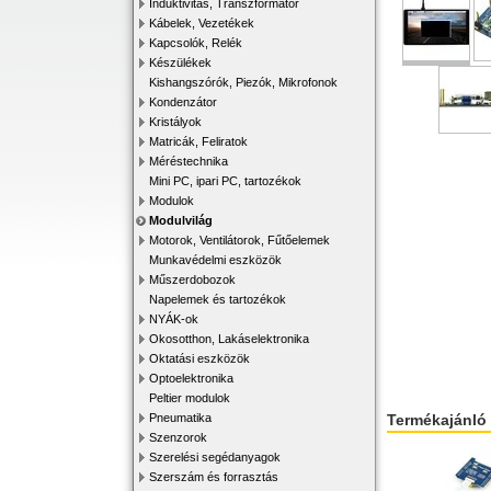
Induktivitás, Transzformátor
Kábelek, Vezetékek
Kapcsolók, Relék
Készülékek
Kishangszórók, Piezók, Mikrofonok
Kondenzátor
Kristályok
Matricák, Feliratok
Méréstechnika
Mini PC, ipari PC, tartozékok
Modulok
Modulvilág
Motorok, Ventilátorok, Fűtőelemek
Munkavédelmi eszközök
Műszerdobozok
Napelemek és tartozékok
NYÁK-ok
Okosotthon, Lakáselektronika
Oktatási eszközök
Optoelektronika
Peltier modulok
Termékajánló
Pneumatika
Szenzorok
Szerelési segédanyagok
Szerszám és forrasztás