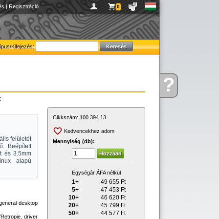
és
|
Regisztráció
0
ípus/Kifejezés:
?
Kérdése
van
z
Cikkszám:
100.394.13
Kedvencekhez adom
lis felületét
Mennyiség (db):
. Beépített
et és 3.5mm
inux alapú
Egységár ÁFA nélkül
1+
49 655
Ft
5+
47 453
Ft
10+
46 620
Ft
general desktop
20+
45 799
Ft
50+
44 577
Ft
Retropie, driver