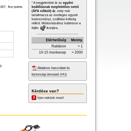
*
A megjelenített ár az
egyéni
beállításnak megfelelően nettó
/7, five-points
(ÁFA nélküli) ár
, mely már
tartalmazza az esetleges egyedi
kedvezményt, szállítási költség
nélkül. Módosításához kattintson a
fejléc
ikonjára.
Elérhetőség
Menny.
Raktáron
> 1
10-15 munkanap
> 2000
t)
Általános használati és
biztonsági útmutató (HU)
Kérdése van?
Írjon nekünk most!