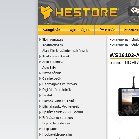
Kategóriák
Újdonságok
Kosár
Eszközök
3D nyomtatás
Főkategória
»
Modu
Főkategória
»
Opto
Adathordozók
Ajándékok, ajándékutalványok
WS16103-
Analóg áramkörök
Audiotechnika
5.5inch HDMI A
Autó HiFi
Biztosítékok
Csatlakozók
Csomagolás és tárolás
Digitális áramkörök
Diódák
Elemek, Akkuk, Töltők
Ellenállások, Potméterek
Építőkészletek (KIT, Modul)
Erősáramú szerelés
Fejlesztőeszközök
Foglalatok
Hobbielektronika.hu