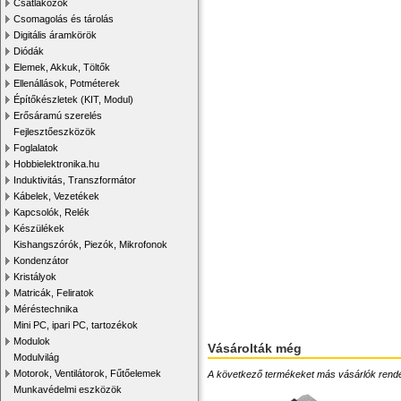
Csatlakozók
Csomagolás és tárolás
Digitális áramkörök
Diódák
Elemek, Akkuk, Töltők
Ellenállások, Potméterek
Építőkészletek (KIT, Modul)
Erősáramú szerelés
Fejlesztőeszközök
Foglalatok
Hobbielektronika.hu
Induktivitás, Transzformátor
Kábelek, Vezetékek
Kapcsolók, Relék
Készülékek
Kishangszórók, Piezók, Mikrofonok
Kondenzátor
Kristályok
Matricák, Feliratok
Méréstechnika
Mini PC, ipari PC, tartozékok
Modulok
Vásárolták még
Modulvilág
Motorok, Ventilátorok, Fűtőelemek
A következő termékeket más vásárlók rendelték
Munkavédelmi eszközök