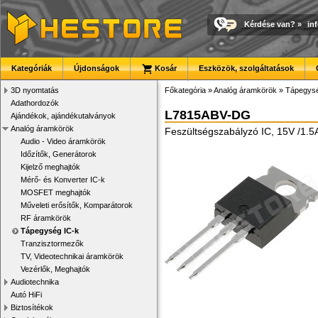
Kérdése van?
»
in
Kategóriák
Újdonságok
Kosár
Eszközök, szolgáltatások
3D nyomtatás
Főkategória
»
Analóg áramkörök
»
Tápegysé
Adathordozók
L7815ABV-DG
Ajándékok, ajándékutalványok
Analóg áramkörök
Feszültségszabályzó IC, 15V /1.5
Audio - Video áramkörök
Időzítők, Generátorok
Kijelző meghajtók
Mérő- és Konverter IC-k
MOSFET meghajtók
Műveleti erősítők, Komparátorok
RF áramkörök
Tápegység IC-k
Tranzisztormezők
TV, Videotechnikai áramkörök
Vezérlők, Meghajtók
Audiotechnika
Autó HiFi
Biztosítékok