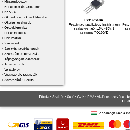
Műszerdobozok
Napelemek és tartozékok
NYÁK-ok
Okosotthon, Lakáselektronika
L7915CV-DG
Oktatási eszközök
Feszültség stabilizátor, lineáris, nem
Feszü
Optoelektronika
szabályozható, 1.5A, -15V, 1
sza
csatorna, TO220AB
Peltier modulok
Pneumatika
Szenzorok
Szerelési segédanyagok
Szerszám és forrasztás
Tápegységek, Adapterek
Tranzisztorok
Varisztorok
Vegyszerek, ragasztók
Zavarszűrők, Ferritek
Főoldal
•
Szállítás
•
Súgó
•
GyIK
•
RMA
•
Általános szerződési fe
HESTO
A csomagküldés a ma