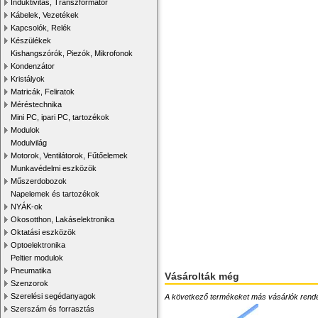
Induktivitás, Transzformátor
Kábelek, Vezetékek
Kapcsolók, Relék
Készülékek
Kishangszórók, Piezók, Mikrofonok
Kondenzátor
Kristályok
Matricák, Feliratok
Méréstechnika
Mini PC, ipari PC, tartozékok
Modulok
Modulvilág
Motorok, Ventilátorok, Fűtőelemek
Munkavédelmi eszközök
Műszerdobozok
Napelemek és tartozékok
NYÁK-ok
Okosotthon, Lakáselektronika
Oktatási eszközök
Optoelektronika
Peltier modulok
Pneumatika
Vásárolták még
Szenzorok
Szerelési segédanyagok
A következő termékeket más vásárlók rendelték
Szerszám és forrasztás