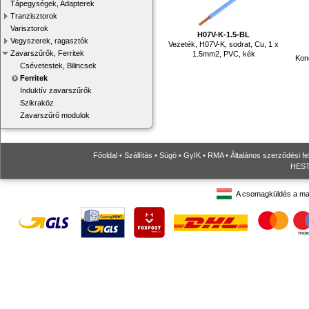
Tápegységek, Adapterek
Tranzisztorok
Varisztorok
H07V-K-1.5-BL
Vegyszerek, ragasztók
Vezeték, H07V-K, sodrat, Cu, 1 x
Zavarszűrők, Ferritek
1.5mm2, PVC, kék
Kon
Csévetestek, Bilincsek
Ferritek
Induktív zavarszűrők
Szikraköz
Zavarszűrő modulok
Főoldal
•
Szállítás
•
Súgó
•
GyIK
•
RMA
•
Általános szerződési fe
HESTO
A csomagküldés a ma