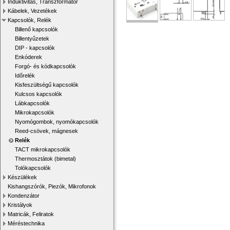
Induktivitás, Transzformátor
Kábelek, Vezetékek
Kapcsolók, Relék
Billenő kapcsolók
Billentyűzetek
DIP - kapcsolók
Enkóderek
Forgó- és kódkapcsolók
Időrelék
Kisfeszültségű kapcsolók
Kulcsos kapcsolók
Lábkapcsolók
Mikrokapcsolók
Nyomógombok, nyomókapcsolók
Reed-csövek, mágnesek
Relék
TACT mikrokapcsolók
Thermosztátok (bimetal)
Tolókapcsolók
Készülékek
Kishangszórók, Piezók, Mikrofonok
Kondenzátor
Kristályok
Matricák, Feliratok
Méréstechnika