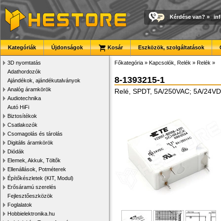
Kérdése van?
»
in
Kategóriák
Újdonságok
Kosár
Eszközök, szolgáltatások
3D nyomtatás
Főkategória
»
Kapcsolók, Relék
»
Relék
»
Adathordozók
8-1393215-1
Ajándékok, ajándékutalványok
Analóg áramkörök
Relé, SPDT, 5A/250VAC; 5A/24V
Audiotechnika
Autó HiFi
Biztosítékok
Csatlakozók
Csomagolás és tárolás
Digitális áramkörök
Diódák
Elemek, Akkuk, Töltők
Ellenállások, Potméterek
Építőkészletek (KIT, Modul)
Erősáramú szerelés
Fejlesztőeszközök
Foglalatok
Hobbielektronika.hu