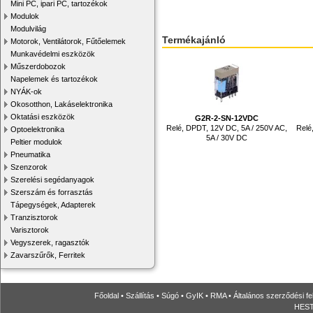
Mini PC, ipari PC, tartozékok
Modulok
Modulvilág
Termékajánló
Motorok, Ventilátorok, Fűtőelemek
Munkavédelmi eszközök
Műszerdobozok
Napelemek és tartozékok
NYÁK-ok
Okosotthon, Lakáselektronika
Oktatási eszközök
G2R-2-SN-12VDC
Relé, DPDT, 12V DC, 5A / 250V AC,
Relé
Optoelektronika
5A / 30V DC
Peltier modulok
Pneumatika
Szenzorok
Szerelési segédanyagok
Szerszám és forrasztás
Tápegységek, Adapterek
Tranzisztorok
Varisztorok
Vegyszerek, ragasztók
Zavarszűrők, Ferritek
Főoldal
•
Szállítás
•
Súgó
•
GyIK
•
RMA
•
Általános szerződési fe
HESTO