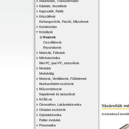
Induktivitás, Transzformátor
Kábelek, Vezetékek
Kapcsolók, Relék
Készülékek
Kishangszórók, Piezók, Mikrofonok
Kondenzátor
Kristályok
Kvarcok
Oszcillátorok
Rezonátorok
Matricák, Feliratok
Méréstechnika
Mini PC, ipari PC, tartozékok
Modulok
Modulvilág
Motorok, Ventilátorok, Fűtőelemek
Munkavédelmi eszközök
Műszerdobozok
Napelemek és tartozékok
NYÁK-ok
Okosotthon, Lakáselektronika
Vásárolták m
Oktatási eszközök
A következő terméke
Optoelektronika
Peltier modulok
Pneumatika