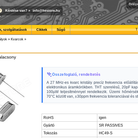
Belép
Kérdése van?
»
info@hestore.hu
T
, szolgáltatások
Cikkek
Súgó
ályok
»
Kvarcok
»
 alacsony
Összefoglaló, rendeltetés
A 27 MHz-es kvarc kristály precíz frekvencia előállítá
elektronikus áramkörökben. THT szerelésű, 20pF kapa
100µW teljesítménnyel rendelkezik. Üzemi hőmérsék
70°C között van, ±30ppm frekvencia toleranciával és sta
RoHS
igen
Gyártó
SR PASSIVES
Tokozás
HC49-S