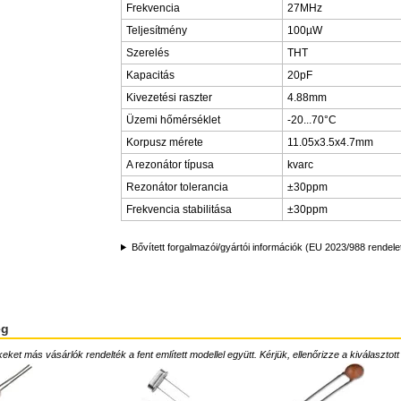
Frekvencia
27MHz
Teljesítmény
100µW
Szerelés
THT
Kapacitás
20pF
Kivezetési raszter
4.88mm
Üzemi hőmérséklet
-20...70°C
Korpusz mérete
11.05x3.5x4.7mm
A rezonátor típusa
kvarc
Rezonátor tolerancia
±30ppm
Frekvencia stabilitása
±30ppm
Bővített forgalmazói/gyártói információk (EU 2023/988 rendele
ég
ket más vásárlók rendelték a fent említett modellel együtt. Kérjük, ellenőrizze a kiválasztott