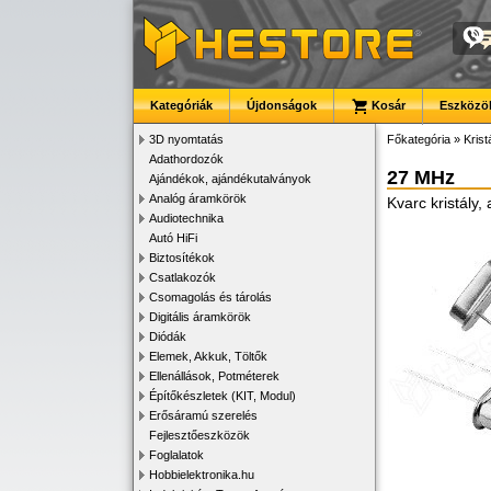
Kategóriák
Újdonságok
Kosár
Eszközök
3D nyomtatás
Főkategória
»
Krist
Adathordozók
27 MHz
Ajándékok, ajándékutalványok
Analóg áramkörök
Kvarc kristály,
Audiotechnika
Autó HiFi
Biztosítékok
Csatlakozók
Csomagolás és tárolás
Digitális áramkörök
Diódák
Elemek, Akkuk, Töltők
Ellenállások, Potméterek
Építőkészletek (KIT, Modul)
Erősáramú szerelés
Fejlesztőeszközök
Foglalatok
Hobbielektronika.hu