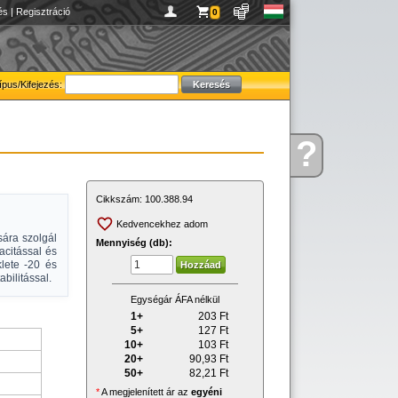
és
|
Regisztráció
0
ípus/Kifejezés:
?
Kérdése
van
Cikkszám:
100.388.94
Kedvencekhez adom
sára szolgál
Mennyiség (db):
citással és
lete -20 és
bilitással.
Egységár ÁFA nélkül
1+
203
Ft
5+
127
Ft
10+
103
Ft
20+
90,93
Ft
50+
82,21
Ft
*
A megjelenített ár az
egyéni