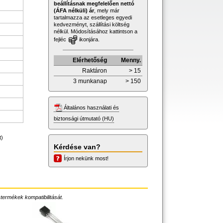
beállításnak megfelelően nettó
(ÁFA nélküli) ár
, mely már
tartalmazza az esetleges egyedi
kedvezményt, szállítási költség
nélkül. Módosításához kattintson a
fejléc
ikonjára.
Elérhetőség
Menny.
Raktáron
> 15
3 munkanap
> 150
Általános használati és
biztonsági útmutató (HU)
t)
Kérdése van?
Írjon nekünk most!
 termékek kompatibilitását.