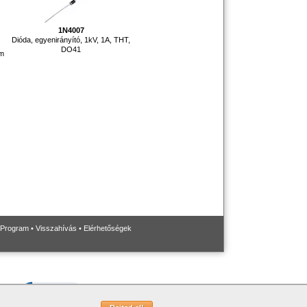
1N4007
Dióda, egyenirányító, 1kV, 1A, THT,
DO41
em
 Program
•
Visszahívás
•
Elérhetőségek