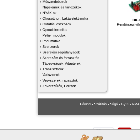
Műszerdobozok
Napelemek és tartozékok
NYÁK-ok
Okosotthon, Lakáselektronika
BK-
Oktatási eszközök
Rendőrségi vil
Optoelektronika
Peltier modulok
Pneumatika
Szenzorok
Szerelési segédanyagok
Szerszám és forrasztás
Tápegységek, Adapterek
Tranzisztorok
Varisztorok
Vegyszerek, ragasztók
Zavarszűrők, Ferritek
Főoldal
•
Szállítás
•
Súgó
•
GyIK
•
RMA